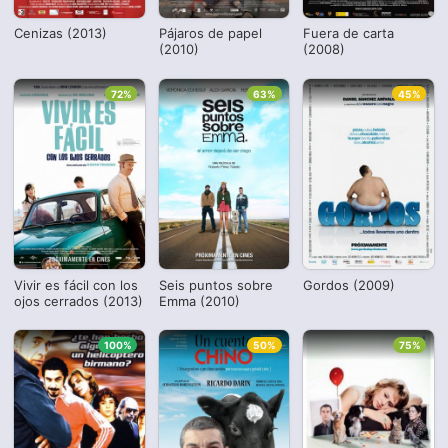
Cenizas (2013)
Pájaros de papel
Fuera de carta
(2010)
(2008)
72%
63%
45%
Vivir es fácil con los
Seis puntos sobre
Gordos (2009)
ojos cerrados (2013)
Emma (2010)
100%
50%
75%