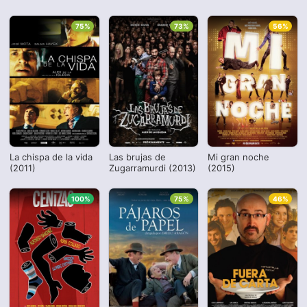
75%
73%
56%
La chispa de la vida
Las brujas de
Mi gran noche
(2011)
Zugarramurdi (2013)
(2015)
100%
75%
46%