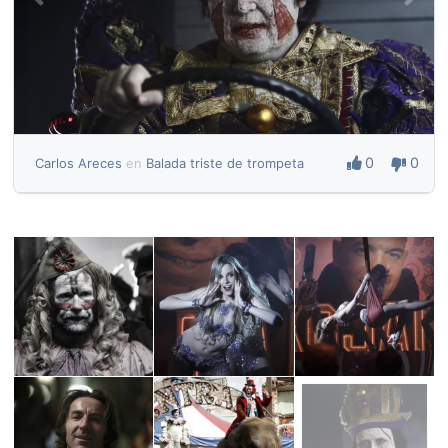
0
0
Carlos Areces
en
Balada triste de trompeta