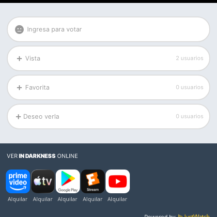
Ingresa para votar
Vista
2 usuarios
Favorita
0 usuarios
Deseo verla
0 usuarios
VER
IN DARKNESS
ONLINE