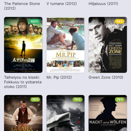
The Patience Stone
V tumane (2012)
Hiljaisuus (2011)
(2012)
100%
56%
Taiheiyou no kiseki:
Mr. Pip (2012)
Green Zone (2010)
Fokkusu to yobareta
otoko (2011)
75%
75%
75%