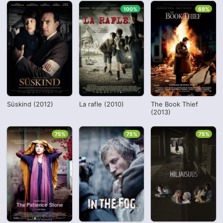
100%
69%
Süskind (2012)
La rafle (2010)
The Book Thief
(2013)
75%
75%
75%