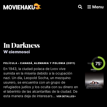
Menu
In Darkness
W ciemnosci
75
PELÍCULA •
CANADÁ
,
ALEMANIA
Y
POLONIA
(
2011
)
%
En 1943, la ciudad polaca de Lvov vive
sumida en la miseria debido a la ocupación
nazi. Un día, Leopold Socha, un mezquino
usurero, se encuentra con un grupo de
refugiados judíos y los oculta con su dinero en
el laberinto de las alcantarillas de la ciudad. De
esta manera deja de interesars...
VER DETALLES