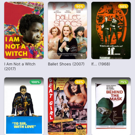
50%
50%
I Am Not a Witch
Ballet Shoes (2007)
If... (1968)
(2017)
100%
50%
75%