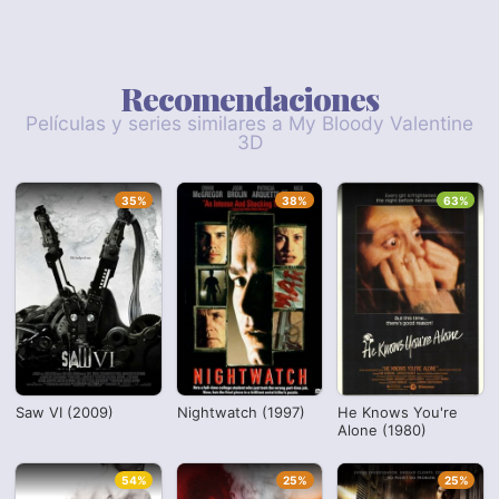
Recomendaciones
Películas y series similares a My Bloody Valentine
3D
35%
38%
63%
Saw VI (2009)
Nightwatch (1997)
He Knows You're
Alone (1980)
54%
25%
25%