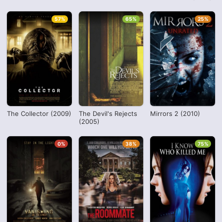
57%
65%
25%
The Collector (2009)
The Devil's Rejects
Mirrors 2 (2010)
(2005)
0%
38%
75%