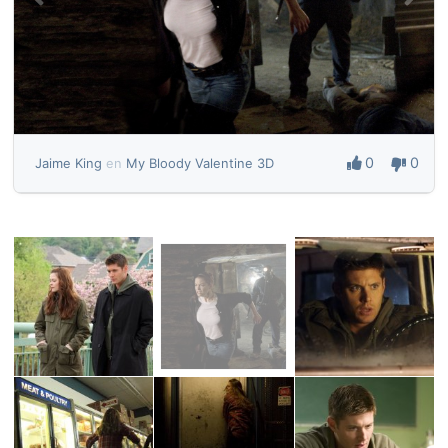
0
0
Jaime King
en
My Bloody Valentine 3D