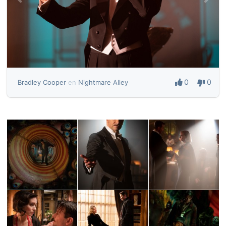
0
0
Bradley Cooper
en
Nightmare Alley