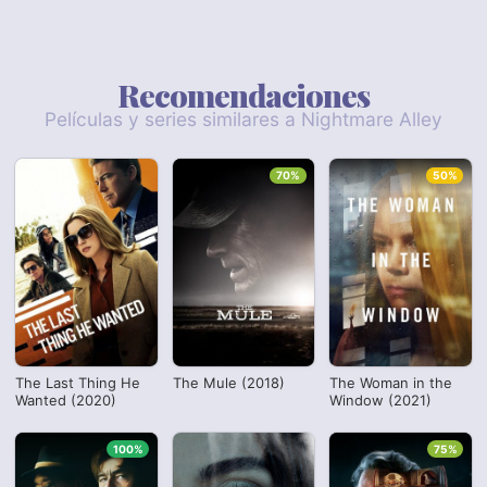
Recomendaciones
Películas y series similares a Nightmare Alley
70%
50%
The Last Thing He
The Mule (2018)
The Woman in the
Wanted (2020)
Window (2021)
100%
75%