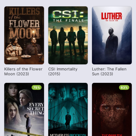
Killers of the Flower
CSI: Immortality
Luther: The Fallen
Moon (2023)
(2015)
Sun (2023)
75%
63%