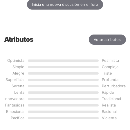
Inicia una nueva discusión en el foro
Atributos
Votar atributos
Optimista
Pesimista
Simple
Compleja
Alegre
Triste
Superficial
Profunda
Serena
Perturbadora
Lenta
Rápida
Innovadora
Tradicional
Fantasiosa
Realista
Emocional
Racional
Pacífica
Violenta