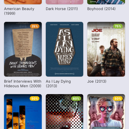
American Beauty
Dark Horse (2011)
Boyhood (2014)
(1999)
25%
75%
Brief Interviews With
As I Lay Dying
Joe (2013)
Hideous Men (2009)
(2013)
50%
60%
50%