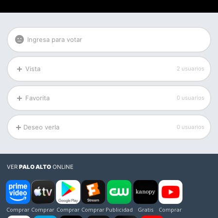
Ingresa para votar
Vista
2 usuarios
Favorita
0 usuarios
Deseo verla
0 usuarios
VER
PALO ALTO
ONLINE