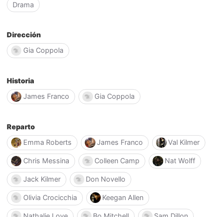
Drama
Dirección
Gia Coppola
Historia
James Franco
Gia Coppola
Reparto
Emma Roberts
James Franco
Val Kilmer
Chris Messina
Colleen Camp
Nat Wolff
Jack Kilmer
Don Novello
Olivia Crocicchia
Keegan Allen
Nathalie Love
Bo Mitchell
Sam Dillon