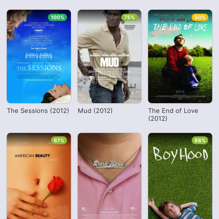
100%
75%
50%
The Sessions (2012)
Mud (2012)
The End of Love
(2012)
67%
68%