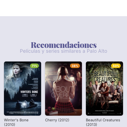
Recomendaciones
Películas y series similares a Palo Alto
71%
38%
50%
Winter's Bone
Cherry (2012)
Beautiful Creatures
(2010)
(2013)