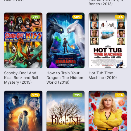
Bones (2013)
71%
50%
54%
Scooby-Doo! And
How to Train Your
Hot Tub Time
Kiss: Rock and Roll
Dragon: The Hidden
Machine (2010)
Mystery (2015)
World (2019)
57%
73%
50%