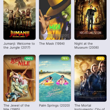
Jumanji: Welcome to
The Mask (1994)
Night at the
the Jungle (2017)
Museum (2006)
100%
75%
58%
The Jewel of the
Palm Springs (2020)
The Mortal
Nile (1985)
Instruments: City of