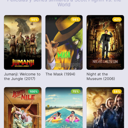
World
50%
56%
42%
Jumanji: Welcome to
The Mask (1994)
Night at the
the Jungle (2017)
Museum (2006)
100%
75%
58%