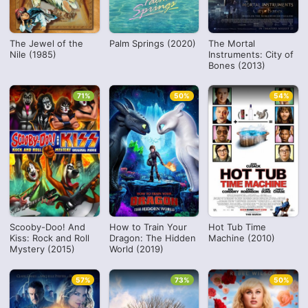
The Jewel of the
Palm Springs (2020)
The Mortal
Nile (1985)
Instruments: City of
Bones (2013)
71%
50%
54%
Scooby-Doo! And
How to Train Your
Hot Tub Time
Kiss: Rock and Roll
Dragon: The Hidden
Machine (2010)
Mystery (2015)
World (2019)
57%
73%
50%