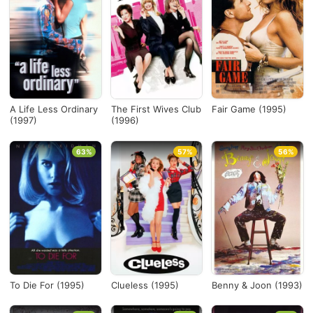
A Life Less Ordinary
The First Wives Club
Fair Game (1995)
(1997)
(1996)
63%
57%
56%
To Die For (1995)
Clueless (1995)
Benny & Joon (1993)