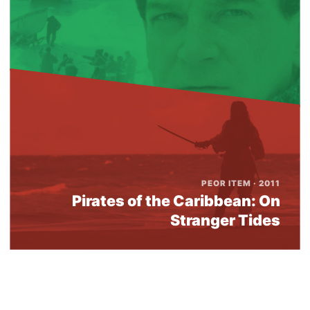
PEOR ITEM · 2011
Pirates of the Caribbean: On
Stranger Tides