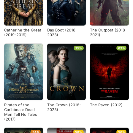
Catherine the Great
Das Boot (2018-
The Outpost (2018-
(2019-2019)
2023)
2021)
75%
63%
Pirates of the
The Crown (2016-
The Raven (2012)
Caribbean: Dead
2023)
Men Tell No Tales
(2017)
34%
58%
56%