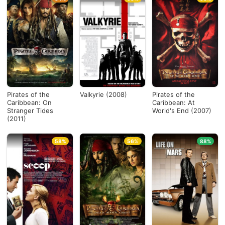
Pirates of the
Valkyrie (2008)
Pirates of the
Caribbean: On
Caribbean: At
Stranger Tides
World's End (2007)
(2011)
58%
56%
88%