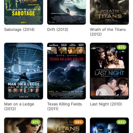
Sabotage (2014)
Drift (2013)
Wrath of the Titans
(2012)
67%
Man on a Ledge
Texas Killing Fields
Last Night (2010)
(2012)
(2011)
67%
38%
63%