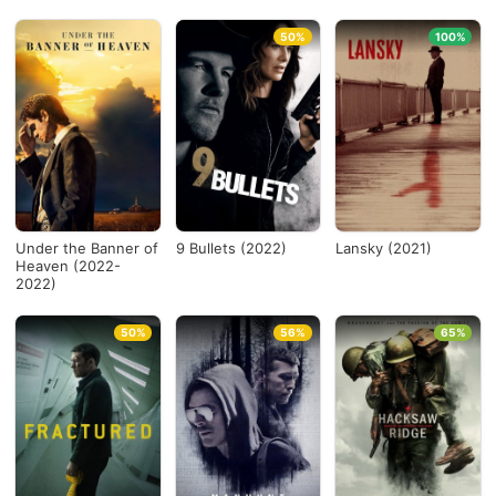
50%
100%
Under the Banner of
9 Bullets (2022)
Lansky (2021)
Heaven (2022-
2022)
50%
56%
65%