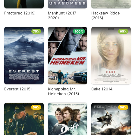
Fractured (2019)
Manhunt (2017-
Hacksaw Ridge
2020)
(2016)
75%
100%
65%
Everest (2015)
Kidnapping Mr.
Cake (2014)
Heineken (2015)
56%
56%