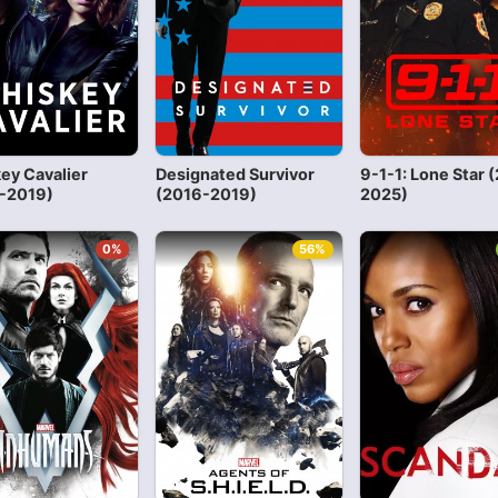
ey Cavalier
Designated Survivor
9-1-1: Lone Star 
-2019)
(2016-2019)
2025)
0%
56%