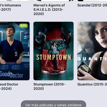
l's Inhumans
Marvel's Agents of
Scandal (2012-2
-2017)
S.H.I.E.L.D. (2013-
2020)
63%
ood Doctor
Stumptown (2019-
Quantico (2015-
-2024)
2020)
Ver más películas y series similares