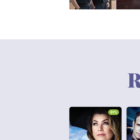
R
61%