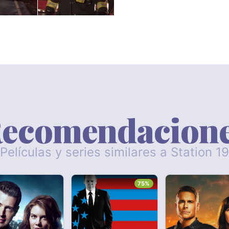
ecomendacion
Películas y series similares a Station 19
75%