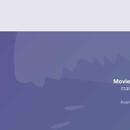
Movi
man
Acer