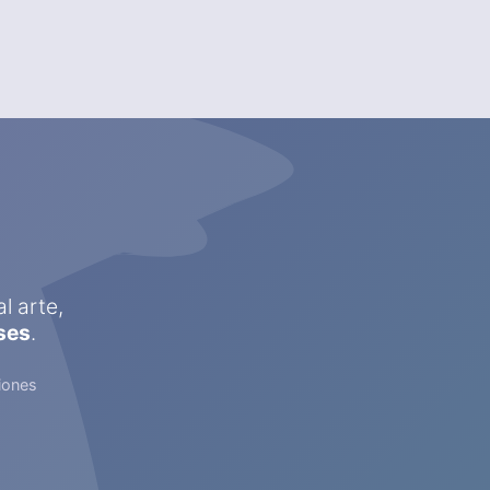
l arte,
ses
.
iones