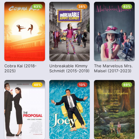
63%
38%
63%
Cobra Kai (2018-
Unbreakable Kimmy
The Marvelous Mrs.
2025)
Schmidt (2015-2019)
Maisel (2017-2023)
48%
13%
69%