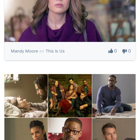
0
0
Mandy Moore
en
This Is Us