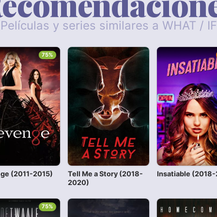
ecomendacion
Películas y series similares a WHAT / IF
75%
ge (2011-2015)
Tell Me a Story (2018-
Insatiable (2018
2020)
75%