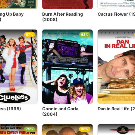
ing Up Baby
Burn After Reading
Cactus Flower (1
)
(2008)
57%
63%
ess (1995)
Connie and Carla
Dan in Real Life (
(2004)
75%
46%