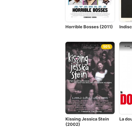
Horrible Bosses (2011)
Indis
50%
Kissing Jessica Stein
La do
(2002)