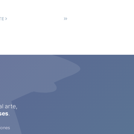
TE
l arte,
ses
.
iones