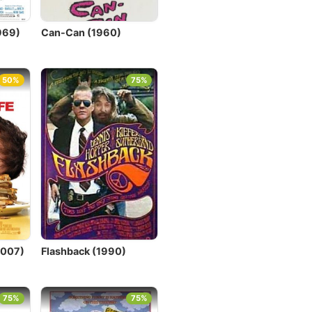
969)
Can-Can (1960)
50%
75%
2007)
Flashback (1990)
75%
75%