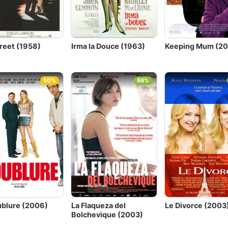
creet (1958)
Irma la Douce (1963)
Keeping Mum (20
50%
68%
ublure (2006)
La Flaqueza del
Le Divorce (2003
Bolchevique (2003)