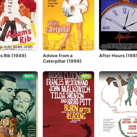
s Rib (1949)
Advice from a
After Hours (198
Caterpillar (1999)
100%
65%