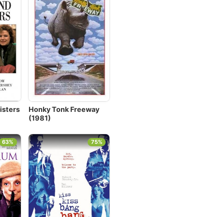
isters
Honky Tonk Freeway
(1981)
63%
75%