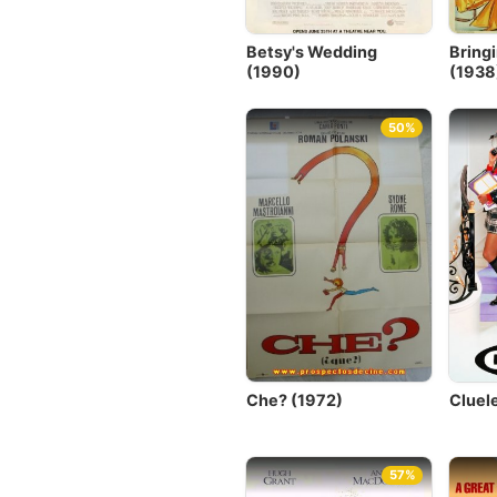
Betsy's Wedding
Bring
(1990)
(1938
50%
Che? (1972)
Cluel
57%