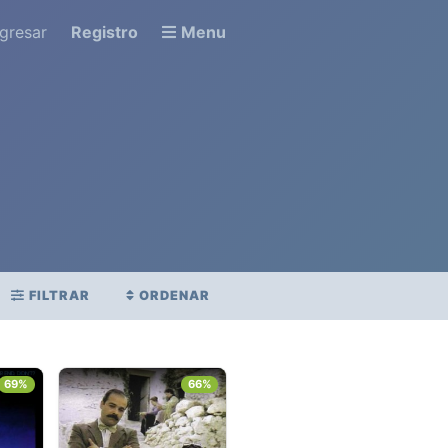
ngresar
Registro
Menu
FILTRAR
ORDENAR
STRENO
PUNTAJE PROMEDIO
.
69%
66%
Ver todo