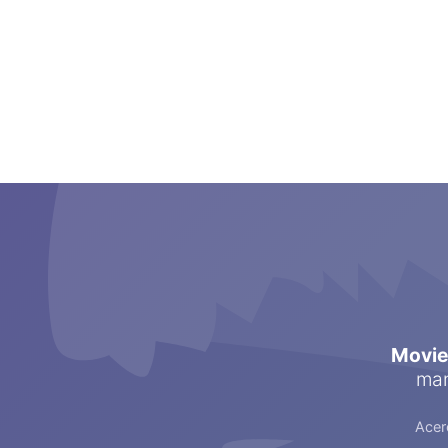
Movi
man
Acer