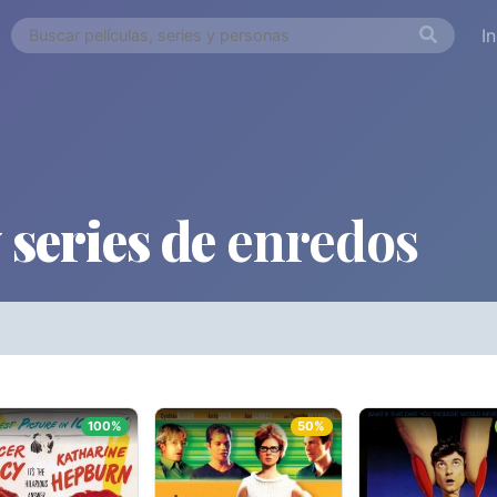
I
 series de
enredos
ORDEN ALFABÉTICO
FECHA DE E
Países
Desde...
Hasta..
100%
50%