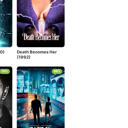
10)
Death Becomes Her
(1992)
76%
68%