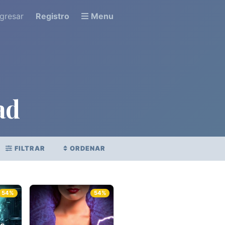
ngresar
Registro
Menu
ad
FILTRAR
ORDENAR
STRENO
PUNTAJE PROMEDIO
.
54%
54%
Ver todo