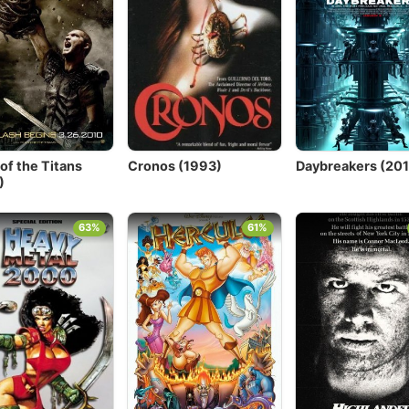
of the Titans
Cronos (1993)
Daybreakers (20
)
63%
61%