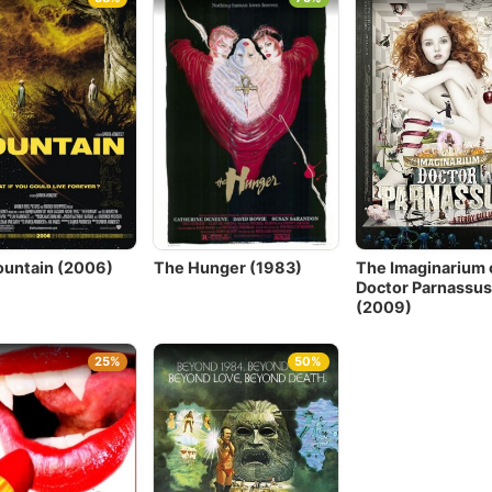
ountain (2006)
The Hunger (1983)
The Imaginarium 
Doctor Parnassus
(2009)
25%
50%