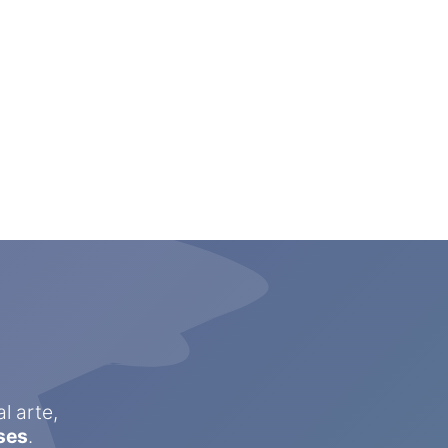
l arte,
ses
.