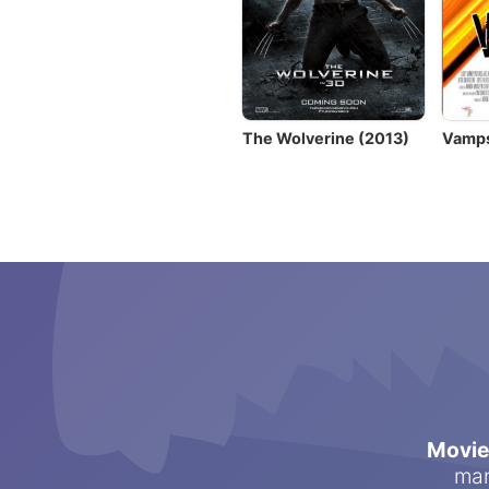
The Wolverine (2013)
Vamps
Movi
man