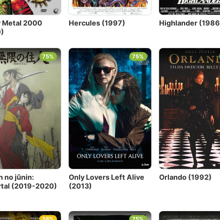
 Metal 2000
Hercules (1997)
Highlander (1986
)
75%
75%
 no jûnin:
Only Lovers Left Alive
Orlando (1992)
tal (2019-2020)
(2013)
58%
75%