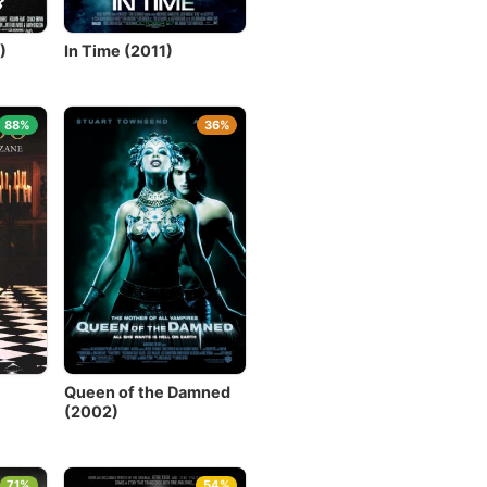
)
In Time (2011)
88%
36%
Queen of the Damned
(2002)
71%
54%