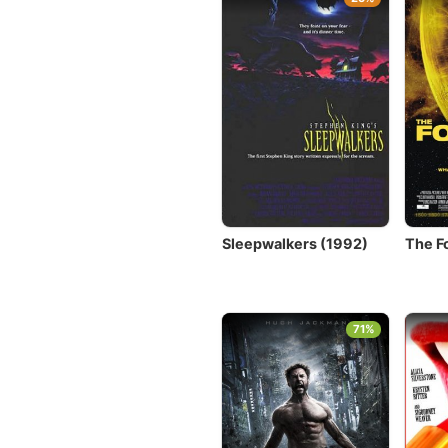
Sleepwalkers (1992)
The F
71%