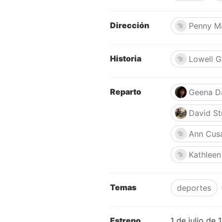
Dirección
Penny Ma
Historia
Lowell 
Reparto
Geena D
David St
Ann Cus
Kathleen
Temas
deportes
Estreno
1 de julio de 