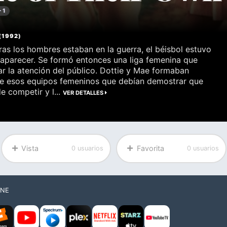
+ 1
(
1992
)
ras los hombres estaban en la guerra, el béisbol estuvo
aparecer. Se formó entonces una liga femenina que
ar la atención del público. Dottie y Mae formaban
de esos equipos femeninos que debían demostrar que
e competir y l...
VER DETALLES
Vista
Favorita
0 usuarios
0 usuarios
INE