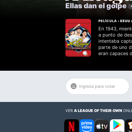
Ellas dan el golpe
PELÍCULA •
EEUU
En 1943, mient
a punto de des
intentaba capt
parte de uno 
eran capaces d
Ingresa para votar
VER
A LEAGUE OF THEIR OWN
ONL