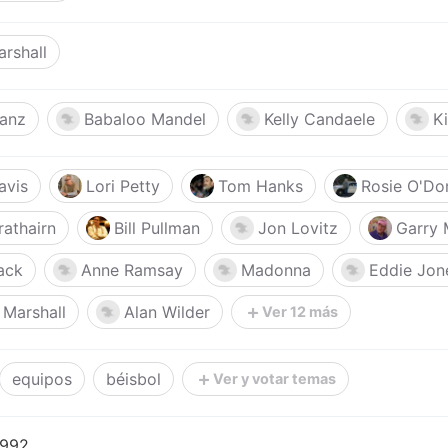
rshall
Ganz
Babaloo Mandel
Kelly Candaele
K
avis
Lori Petty
Tom Hanks
Rosie O'Do
rathairn
Bill Pullman
Jon Lovitz
Garry 
ack
Anne Ramsay
Madonna
Eddie Jon
 Marshall
Alan Wilder
Ver 12 más
equipos
béisbol
Ver y votar temas
1992