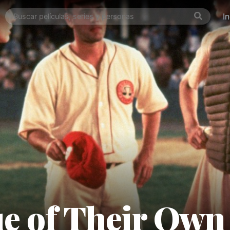
I
e of Their Own