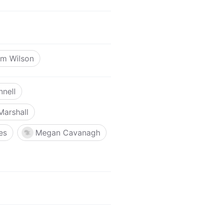
im Wilson
nnell
Marshall
es
Megan Cavanagh