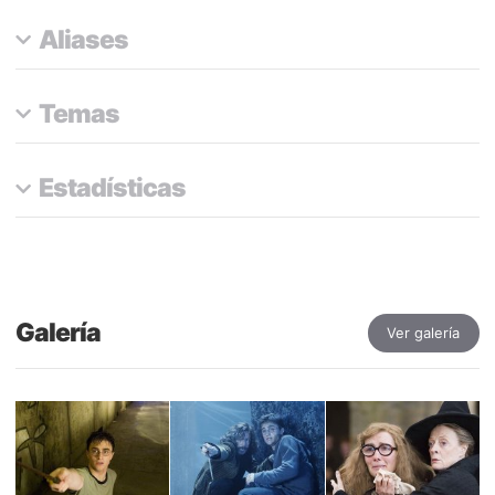
Aliases
Temas
Estadísticas
Galería
Ver galería