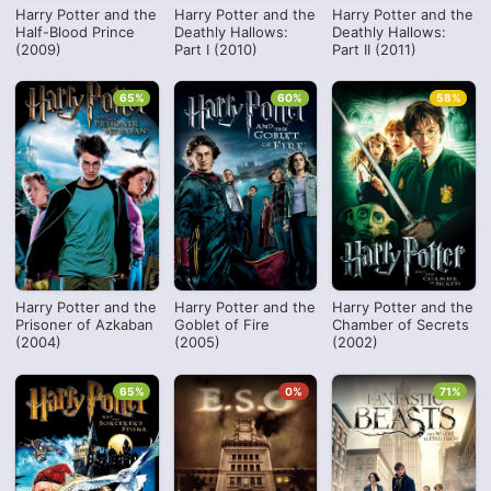
Harry Potter and the
Harry Potter and the
Harry Potter and the
Half-Blood Prince
Deathly Hallows:
Deathly Hallows:
(2009)
Part I (2010)
Part II (2011)
65%
60%
58%
Harry Potter and the
Harry Potter and the
Harry Potter and the
Prisoner of Azkaban
Goblet of Fire
Chamber of Secrets
(2004)
(2005)
(2002)
65%
0%
71%