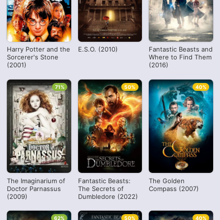
Harry Potter and the
E.S.O. (2010)
Fantastic Beasts and
Sorcerer's Stone
Where to Find Them
(2001)
(2016)
71%
50%
40%
The Imaginarium of
Fantastic Beasts:
The Golden
Doctor Parnassus
The Secrets of
Compass (2007)
(2009)
Dumbledore (2022)
62%
50%
40%