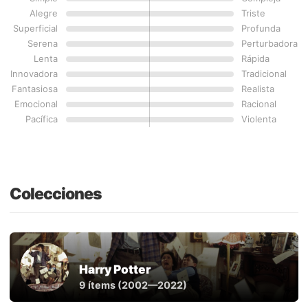
Alegre
Triste
Superficial
Profunda
Serena
Perturbadora
Lenta
Rápida
Innovadora
Tradicional
Fantasiosa
Realista
Emocional
Racional
Pacífica
Violenta
Colecciones
Harry Potter
9 ítems (2002—2022)