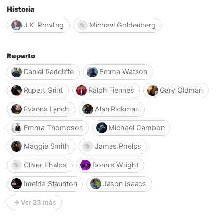
Historia
J.K. Rowling
Michael Goldenberg
Reparto
Daniel Radcliffe
Emma Watson
Rupert Grint
Ralph Fiennes
Gary Oldman
Evanna Lynch
Alan Rickman
Emma Thompson
Michael Gambon
Maggie Smith
James Phelps
Oliver Phelps
Bonnie Wright
Imelda Staunton
Jason Isaacs
Ver 23 más