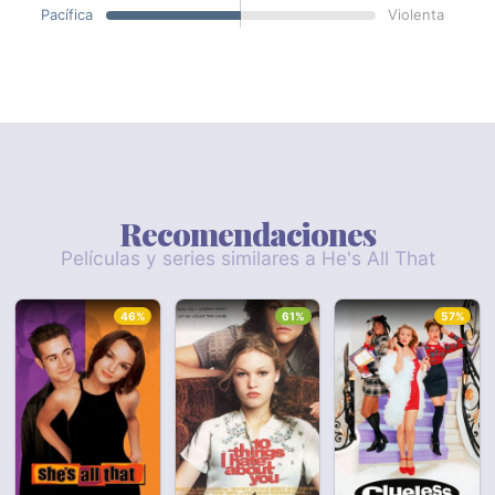
Pacífica
Violenta
Recomendaciones
Películas y series similares a He's All That
46%
61%
57%