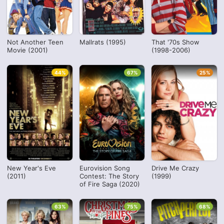
Not Another Teen
Mallrats (1995)
That '70s Show
Movie (2001)
(1998-2006)
44%
67%
25%
New Year's Eve
Eurovision Song
Drive Me Crazy
(2011)
Contest: The Story
(1999)
of Fire Saga (2020)
63%
75%
68%