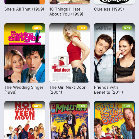
She's All That (1999)
10 Things I Hate
Clueless (1995)
About You (1999)
48%
54%
67%
The Wedding Singer
The Girl Next Door
Friends with
(1998)
(2004)
Benefits (2011)
40%
64%
63%