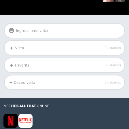
Ingresa para votar
Vista
2 usuarios
Favorita
0 usuarios
Deseo verla
0 usuarios
VER
HE'S ALL THAT
ONLINE