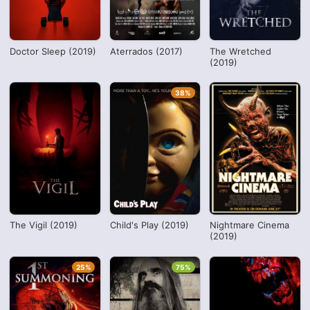
Doctor Sleep (2019)
Aterrados (2017)
The Wretched
(2019)
38%
The Vigil (2019)
Child's Play (2019)
Nightmare Cinema
(2019)
25%
75%