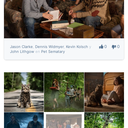
0
0
Jason Clarke
,
Dennis Widmyer
,
Kevin Kolsch
y
John Lithgow
en
Pet Sematary