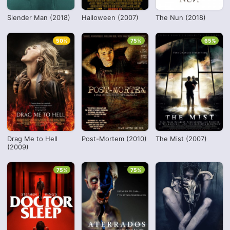
Slender Man (2018)
Halloween (2007)
The Nun (2018)
50%
75%
65%
Drag Me to Hell
Post-Mortem (2010)
The Mist (2007)
(2009)
75%
75%