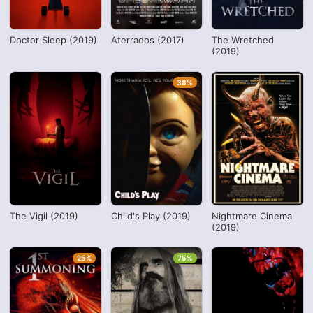
Doctor Sleep (2019)
Aterrados (2017)
The Wretched
(2019)
38%
The Vigil (2019)
Child's Play (2019)
Nightmare Cinema
(2019)
25%
75%