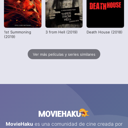
1st Summoning
3 from Hell (2019)
Death House (2018)
(2019)
Ver más películas y series similares
MovieHaku
es una comunidad de cine creada por