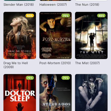
Slender Man (2018)
Halloween (2007)
The Nun (2018)
50%
75%
65%
Drag Me to Hell
Post-Mortem (2010)
The Mist (2007)
(2009)
75%
75%