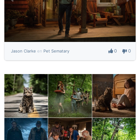
0
0
Jason Clarke
en
Pet Sematary