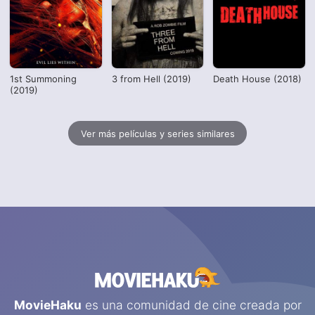
1st Summoning
3 from Hell (2019)
Death House (2018)
(2019)
Ver más películas y series similares
MovieHaku
es una comunidad de cine creada por