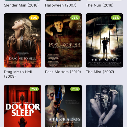
Slender Man (2018)
Halloween (2007)
The Nun (2018)
50%
75%
65%
Drag Me to Hell
Post-Mortem (2010)
The Mist (2007)
(2009)
75%
75%