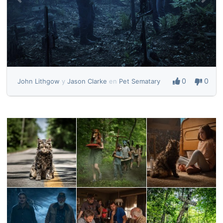
0
0
John Lithgow
y
Jason Clarke
en
Pet Sematary