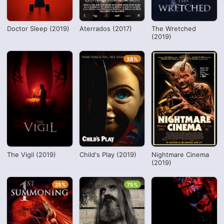
Doctor Sleep (2019)
Aterrados (2017)
The Wretched
(2019)
38%
The Vigil (2019)
Child's Play (2019)
Nightmare Cinema
(2019)
25%
75%