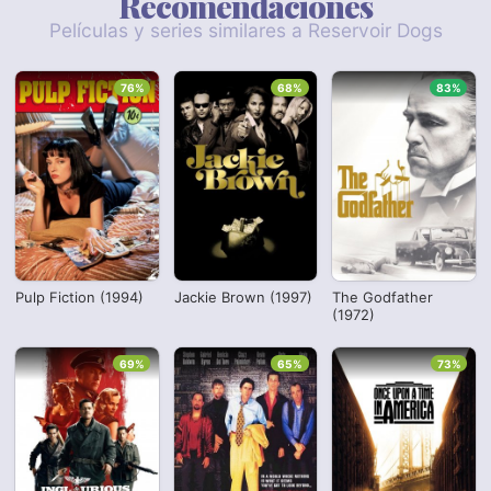
Recomendaciones
Películas y series similares a Reservoir Dogs
76%
68%
83%
Pulp Fiction (1994)
Jackie Brown (1997)
The Godfather
(1972)
69%
65%
73%