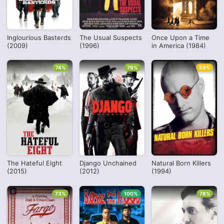
Inglourious Basterds
The Usual Suspects
Once Upon a Time
(2009)
(1996)
in America (1984)
74%
79%
59%
The Hateful Eight
Django Unchained
Natural Born Killers
(2015)
(2012)
(1994)
73%
100%
78%