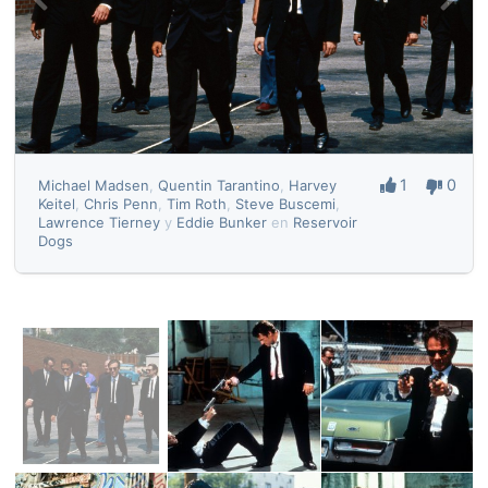
1
0
Michael Madsen
,
Quentin Tarantino
,
Harvey
Keitel
,
Chris Penn
,
Tim Roth
,
Steve Buscemi
,
Lawrence Tierney
y
Eddie Bunker
en
Reservoir
Dogs