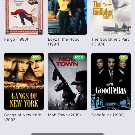
Fargo (1996)
Boyz n the Hood
The Godfather: Part
(1991)
II (1974)
63%
100%
71%
Gangs of New York
Mob Town (2019)
Goodfellas (1990)
(2002)