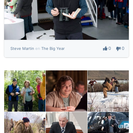
0
0
Steve Martin
en
The Big Year