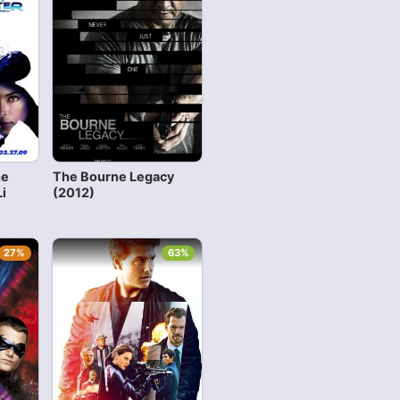
he
The Bourne Legacy
i
(2012)
27%
63%