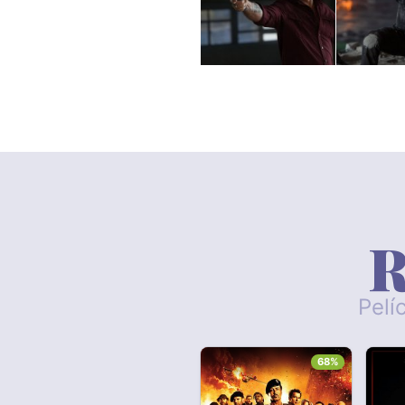
R
Pelí
68%