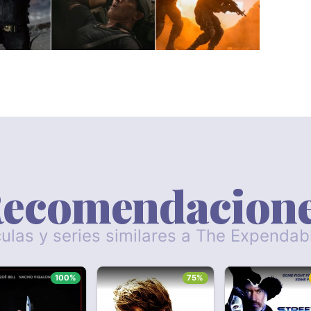
ecomendacion
culas y series similares a The Expendab
100%
75%