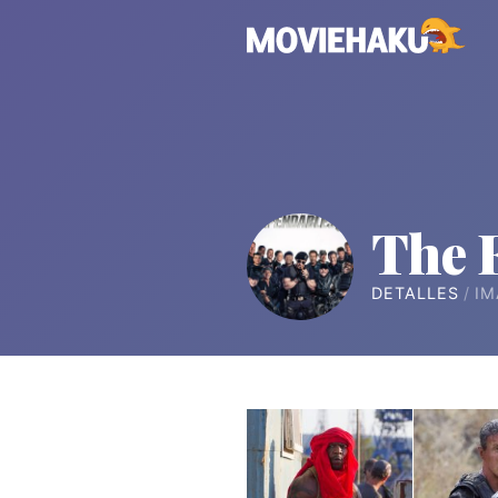
The 
DETALLES
IM