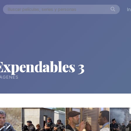
I
Expendables 3
ÁGENES