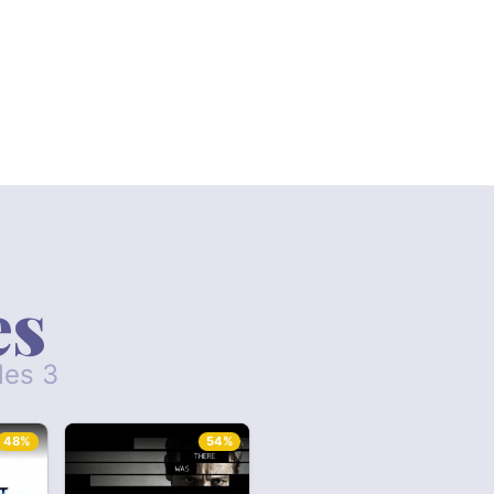
es
les 3
48%
54%