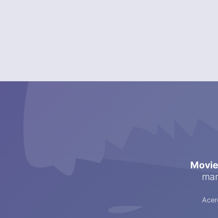
Movi
man
Acer