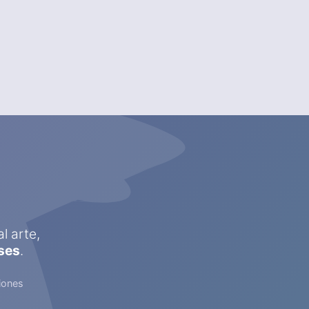
l arte,
ses
.
iones