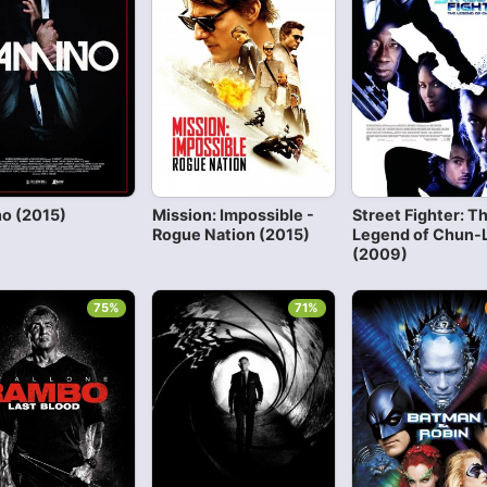
o (2015)
Mission: Impossible -
Street Fighter: T
Rogue Nation (2015)
Legend of Chun-L
(2009)
75%
71%