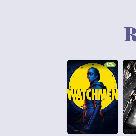
R
67%