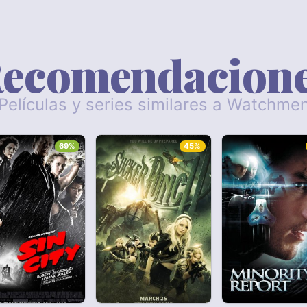
ecomendacion
Películas y series similares a Watchme
69%
45%