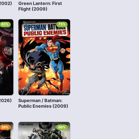
(2002)
Green Lantern: First
Flight (2009)
63%
75%
2026)
Superman / Batman:
Public Enemies (2009)
39%
66%