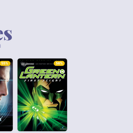
es
n
55%
56%