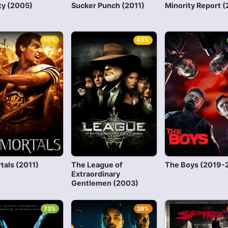
ty (2005)
Sucker Punch (2011)
Minority Report 
50%
43%
tals (2011)
The League of
The Boys (2019-
Extraordinary
Gentlemen (2003)
73%
38%