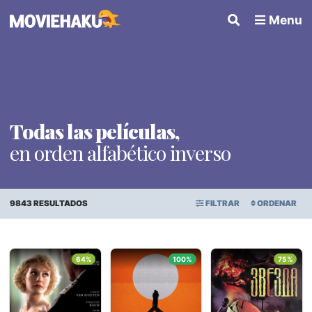
Menu
Todas las películas,
en orden alfabético inverso
9843 RESULTADOS
FILTRAR
ORDENAR
ORDEN ALFABÉTICO
Películas
×
64%
100%
75%
FECHA DE ESTRENO
Géneros
PUNTAJE PROMEDIO