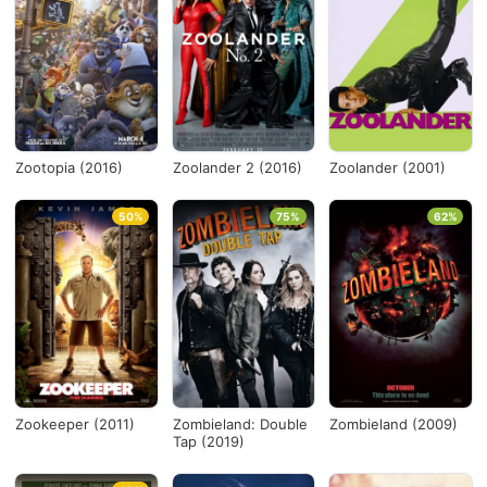
Zootopia (2016)
Zoolander 2 (2016)
Zoolander (2001)
50%
75%
62%
Zookeeper (2011)
Zombieland: Double
Zombieland (2009)
Tap (2019)