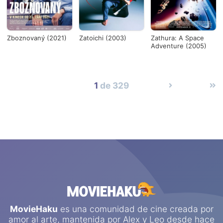
Zboznovaný (2021)
Zatoichi (2003)
Zathura: A Space
Adventure (2005)
1
de 329
MovieHaku
es una comunidad de cine creada por
amor al arte, mantenida por
Alex
y
Leo
desde hace