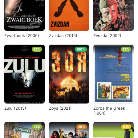
Países
Desde...
Zwartboek (2006)
Zvizdan (2015)
Zvezda (2002)
Hasta...
63%
100%
63%
Ver todo
Zulu (2013)
Zoya (2021)
Zorba the Greek
(1964)
75%
25%
51%