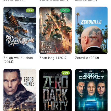
75%
100%
Zhi qu wei hu shan
Zhan lang II (2017)
Zeroville (2019)
(2014)
70%