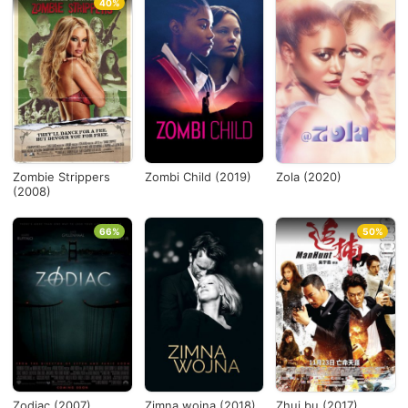
40%
Zombie Strippers
Zombi Child (2019)
Zola (2020)
(2008)
66%
50%
Zodiac (2007)
Zimna wojna (2018)
Zhui bu (2017)