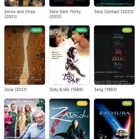
Zeros and Ones
Zero Dark Thirty
Zero Contact (2022)
(2021)
(2012)
100%
100%
70%
Zerø (2021)
Zelly & Me (1988)
Zelig (1983)
58%
75%