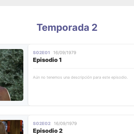
Temporada 2
S02E01
16/09/1979
Episodio 1
Aún no tenemos una descripción para este episodio.
S02E02
16/09/1979
Episodio 2