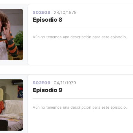
S02E08
28/10/1979
Episodio 8
Aún no tenemos una descripción para este episodio.
S02E09
04/11/1979
Episodio 9
Aún no tenemos una descripción para este episodio.