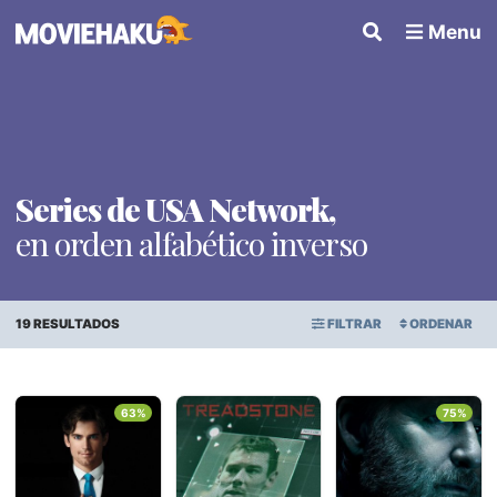
Menu
Series de USA Network,
en orden alfabético inverso
19 RESULTADOS
FILTRAR
ORDENAR
ORDEN ALFABÉTICO
Series
×
63%
75%
FECHA DE ESTRENO
Géneros
PUNTAJE PROMEDIO