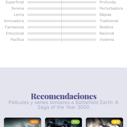
Superficial
Profunda
Serena
Perturbadora
Lenta
Rápida
Innovadora
Tradicional
Fantasiosa
Realista
Emocional
Racional
Pacífica
Violenta
Recomendaciones
Películas y series similares a Battlefield Earth: A
Saga of the Year 3000
23%
71%
46%