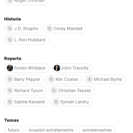
Roger Christian
Historia
J.D. Shapiro
Corey Mandell
L. Ron Hubbard
Reparto
Forest Whitaker
John Travolta
Barry Pepper
Kim Coates
Michael Byrne
Richard Tyson
Christian Tessier
Sabine Karsenti
Sylvain Landry
Temas
futuro
invasión extraterrestre
extraterrestres