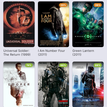
39%
36%
Universal Soldier:
I Am Number Four
Green Lantern
The Return (1999)
(2011)
(2011)
74%
66%
66%