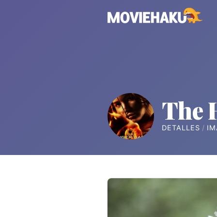
The 
DETALLES
IM