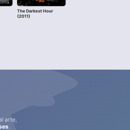
The Darkest Hour
(2011)
l arte,
ses
.