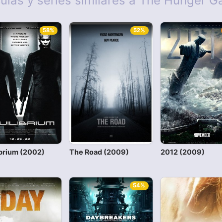
culas y series similares a The Hunger 
58%
52%
ibrium (2002)
The Road (2009)
2012 (2009)
54%