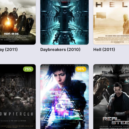
ay (2011)
Daybreakers (2010)
Hell (2011)
75%
50%