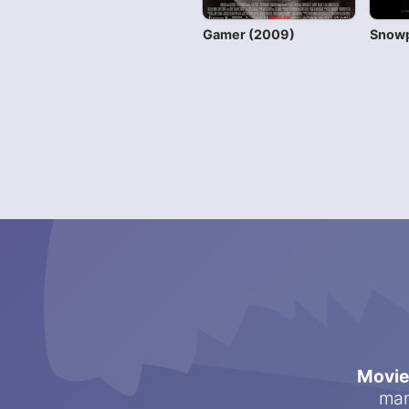
Gamer (2009)
Snowp
Movi
man