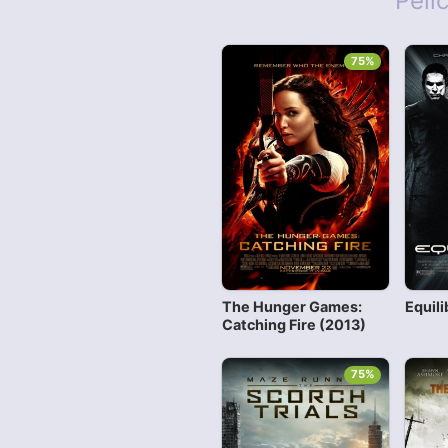
Pelí
75%
The Hunger Games:
Equil
Catching Fire (2013)
75%