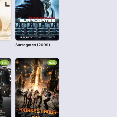
Surrogates (2009)
61%
63%