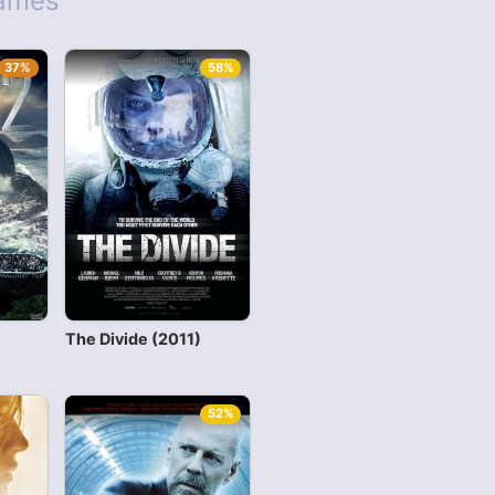
Games
37%
58%
The Divide (2011)
52%