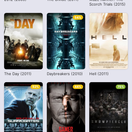
Scorch Trials (2015)
54%
The Day (2011)
Daybreakers (2010)
Hell (2011)
52%
44%
75%