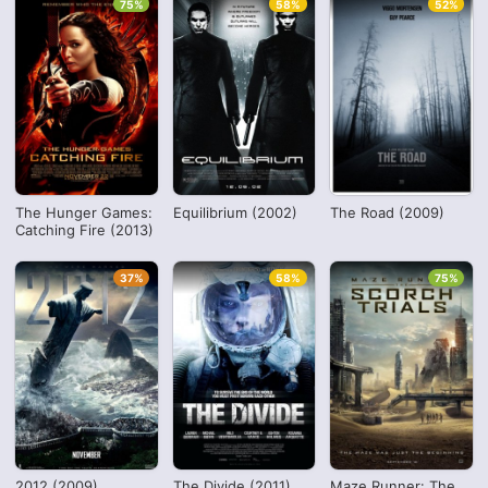
75%
58%
52%
The Hunger Games:
Equilibrium (2002)
The Road (2009)
Catching Fire (2013)
37%
58%
75%
2012 (2009)
The Divide (2011)
Maze Runner: The