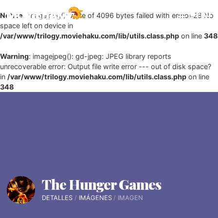
Menu
Notice
: imagejpeg(): write of 4096 bytes failed with errno=28 No
space left on device in
/var/www/trilogy.moviehaku.com/lib/utils.class.php
on line
348
Warning
: imagejpeg(): gd-jpeg: JPEG library reports
unrecoverable error: Output file write error --- out of disk space?
in
/var/www/trilogy.moviehaku.com/lib/utils.class.php
on line
348
The Hunger Games
DETALLES
IMÁGENES
IMAGEN