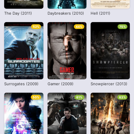
The Day (2011)
Daybreakers (2010)
Hell (2011)
52%
44%
75%
Surrogates (2009)
Gamer (2009)
Snowpiercer (2013)
50%
61%
63%