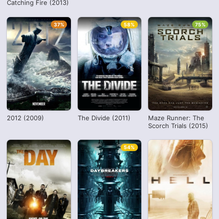
Catching Fire (2013)
37%
58%
75%
2012 (2009)
The Divide (2011)
Maze Runner: The
Scorch Trials (2015)
54%