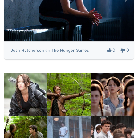
0
0
Josh Hutcherson
en
The Hunger Games