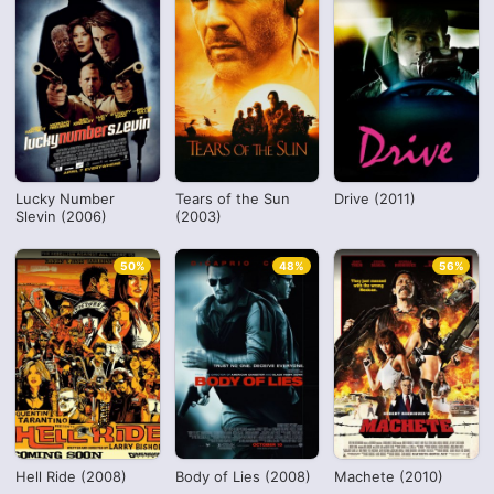
Lucky Number
Tears of the Sun
Drive (2011)
Slevin (2006)
(2003)
50%
48%
56%
Hell Ride (2008)
Body of Lies (2008)
Machete (2010)