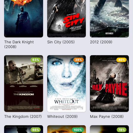
The Dark Knight
Sin City (2005)
2012 (2009)
(2008)
63%
38%
40%
The Kingdom (2007)
Whiteout (2009)
Max Payne (2008)
66%
100%
78%