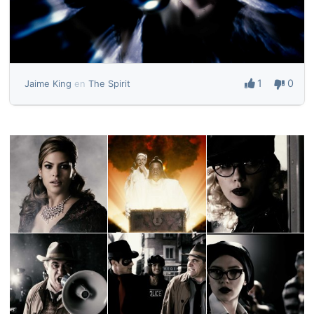
1
0
Jaime King
en
The Spirit