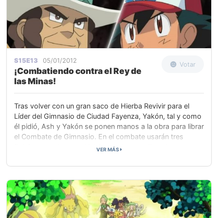
S15E13
05/01/2012
Votar
¡Combatiendo contra el Rey de
las Minas!
Tras volver con un gran saco de Hierba Revivir para el
Líder del Gimnasio de Ciudad Fayenza, Yakón, tal y como
él pidió, Ash y Yakón se ponen manos a la obra para librar
el Combate de Gimnasio. En el combate usarán tres
Pokémon cada uno y Yakón comienza utilizando a su
VER MÁS
potente Krokorok. Ash elige a Oshawott y comienza el
combate.