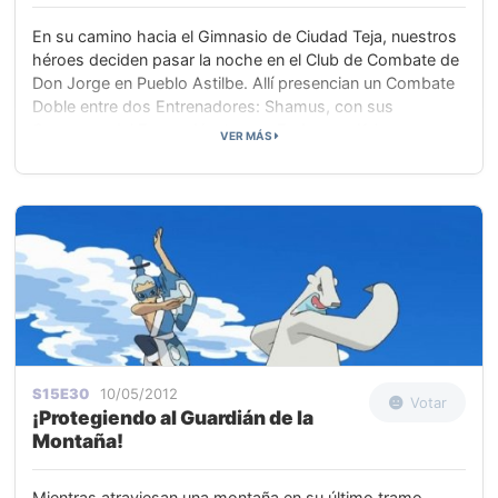
En su camino hacia el Gimnasio de Ciudad Teja, nuestros
héroes deciden pasar la noche en el Club de Combate de
Don Jorge en Pueblo Astilbe. Allí presencian un Combate
Doble entre dos Entrenadores: Shamus, con sus
Guerreros del Fuego, Heatmor y Emboar, y Kylan, con su
VER MÁS
Mienshao y su Watchog. Shamus derrota enseguida a su
oponente, pero, después de oír como Shamus le exige a
Kylan que le entregue uno de sus Pokémon como pago,
nuestros héroes descubren que Shamus fue el
Entrenador que abandonó a Tepig tiempo atrás en Pueblo
Terracota.
S15E30
10/05/2012
Votar
¡Protegiendo al Guardián de la
Montaña!
Mientras atraviesan una montaña en su último tramo