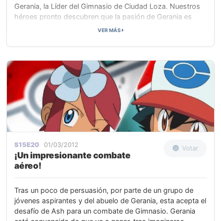
Gerania, la Líder del Gimnasio de Ciudad Loza. Nuestros
héroes pronto descubren que la pasión de Gerania es
volar, pero, para poder sacar tiempo para ello, da citas a
VER MÁS
los aspirantes, divididas entre sesiones de mañana y
tarde.
S15E20
01/03/2012
Votar
¡Un impresionante combate
aéreo!
Tras un poco de persuasión, por parte de un grupo de
jóvenes aspirantes y del abuelo de Gerania, esta acepta el
desafío de Ash para un combate de Gimnasio. Gerania