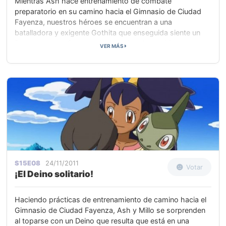
Mientras Ash hace entrenamiento de combate
preparatorio en su camino hacia el Gimnasio de Ciudad
Fayenza, nuestros héroes se encuentran a una
batalladora y exigente Gothita que enseguida siente un
flechazo por el Scraggy de Ash. Gothita le pide a
VER MÁS
Katharine, su Entrenadora, que intercambie a uno de sus
Pokémon por Scraggy, pero cuando le pregunta a Ash si
accedería a un intercambio, él dice que no. Katharine
entonces desafía a Ash a un combate. Si él gana, se
queda con Scraggy, pero si pierde, Scraggy será de
Katharine. Tras meterse un rato con Ash, por fin accede.
S15E08
24/11/2011
Votar
¡El Deino solitario!
Haciendo prácticas de entrenamiento de camino hacia el
Gimnasio de Ciudad Fayenza, Ash y Millo se sorprenden
al toparse con un Deino que resulta que está en una