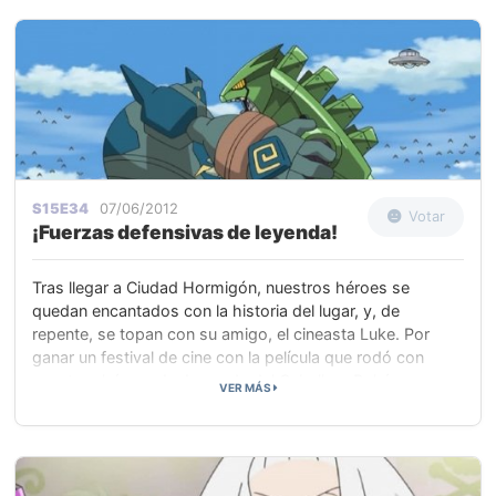
tiene la cualidad de mejorar las habilidades de los
Pokémon. Y nuestros héroes deciden acompañarla.
S15E34
07/06/2012
Votar
¡Fuerzas defensivas de leyenda!
Tras llegar a Ciudad Hormigón, nuestros héroes se
quedan encantados con la historia del lugar, y, de
repente, se topan con su amigo, el cineasta Luke. Por
ganar un festival de cine con la película que rodó con
nuestros héroes, La Leyenda del Caballero Pokémon,
VER MÁS
Luke ha sido invitado a la inauguración de Pokéwood, un
lugar que cuenta con estudios de grabación y un cine de
última tecnología.