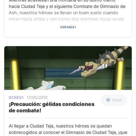
hacia Ciudad Teja y el siguiente Combate de Gimnasio de
Ash, nuestros héroes se llevan un buen susto cuando
miran hacia arriba y ven como dos enormes rocas se les
vienen encima. Pero las rocas son demolidas por un
VER MÁS
hombre asombroso, al que Millo reconoce como Junco,
la estrella de cine de artes marciales.
S15E31
17/05/2012
Votar
¡Precaución: gélidas condiciones
de combate!
Al llegar a Ciudad Teja, nuestros héroes se quedan
sobrecogidos al conocer el Gimnasio de Ciudad Teja, ¡que