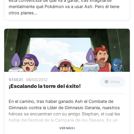
está convencida de que va a ganar, tras imaginarse
mentalmente qué Pokémon va a usar Ash. Pero él tiene
otros planes...
S15E21
08/03/2012
Votar
¡Escalando la torre del éxito!
En el camino, tras haber ganado Ash el Combate de
Gimnasio contra la Líder de Gimnasio Gerania, nuestros
héroes se encuentran con su amigo Stephan, el cual les
habla del Festival de la Campana de los Deseos. Es un
concurso donde equipos de Entrenadores y Pokémon
VER MÁS
compiten por conseguir subir hasta lo alto de la Torre de