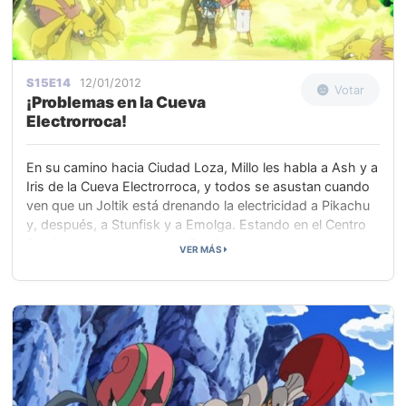
S15E14
12/01/2012
Votar
¡Problemas en la Cueva
Electrorroca!
En su camino hacia Ciudad Loza, Millo les habla a Ash y a
Iris de la Cueva Electrorroca, y todos se asustan cuando
ven que un Joltik está drenando la electricidad a Pikachu
y, después, a Stunfisk y a Emolga. Estando en el Centro
Pokémon para curar a sus Pokémon agotados, se topan
VER MÁS
de repente (y literalmente) con su amiga Bel, cuyo
Videomisor no funciona. Mientras la Enfermera Joy lo
recarga, Bel llama a la Profesora Encina, que ha
establecido un campamento base en el interior de la
Cueva Electrorroca, donde ella y sus ayudantes están
investigando.