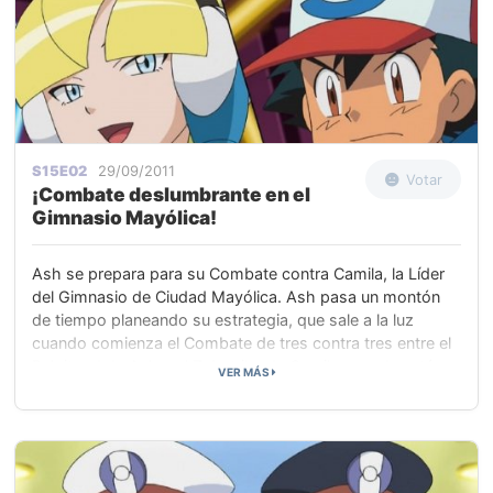
S15E02
29/09/2011
Votar
¡Combate deslumbrante en el
Gimnasio Mayólica!
Ash se prepara para su Combate contra Camila, la Líder
del Gimnasio de Ciudad Mayólica. Ash pasa un montón
de tiempo planeando su estrategia, que sale a la luz
cuando comienza el Combate de tres contra tres entre el
Palpitoad de Ash y el Zebstrika de Camila, que derrotó a
VER MÁS
todos los Pokémon de Bel el día anterior. Palpitoad sale
victorioso, pero se queda agotado. Aún así Ash continúa
con él y Camila saca a su Emolga que sabe usar más
movimientos, aparte de los de tipo Eléctrico. Emolga
derrota a Palpitoad y nos enteramos de que la estrategia