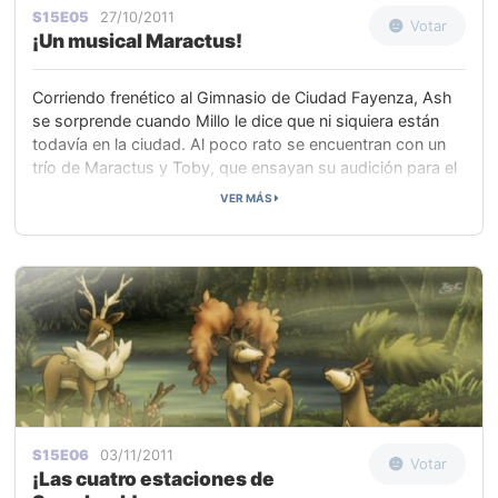
S15E05
27/10/2011
Votar
¡Un musical Maractus!
Corriendo frenético al Gimnasio de Ciudad Fayenza, Ash
se sorprende cuando Millo le dice que ni siquiera están
todavía en la ciudad. Al poco rato se encuentran con un
trío de Maractus y Toby, que ensayan su audición para el
Musical Pokémon de Ciudad Mayólica. Toby espera que
VER MÁS
el trío de Maractus se haga famoso y le ayude a volver a
dar vida a su pueblo casi desierto, porque así podría
volver a organizar un Musical Pokémon con ellos.
S15E06
03/11/2011
Votar
¡Las cuatro estaciones de