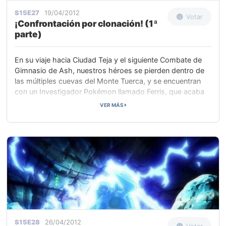
S15E27
19/04/2012
Votar
¡Confrontación por clonación! (1ª
parte)
En su viaje hacia Ciudad Teja y el siguiente Combate de
Gimnasio de Ash, nuestros héroes se pierden dentro de
las múltiples cuevas del Monte Tuerca, y se encuentran
con un Investigador Pokémon llamado Ferris, que acaba
de hallar un fósil del antiguo Pokémon Pretortuga
VER MÁS
Tirtouga. Una amiga de la infancia de Ferris, Sierra, que
dirige la operación minera en el monte, los echa a todos
de las cuevas.
S15E28
26/04/2012
Votar