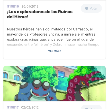
S15E16
26/01/2012
Votar
¡Los exploradores de las Ruinas
del Héroe!
Nuestros héroes han sido invitados por Carrasco, el
mayor de los Profesores Encina, a unirse a él mientras
explora unas ruinas que, al parecer, fueron el lugar de
encuentro entre “el héroe” y Zekrom hace mucho tiempo.
Carrasco les lee un pasaje de la sección 18 del capítulo
VER MÁS
oscuro de la mitología Pokémon: “Cuando el héroe
convierte la oscuridad en luz y su corazón sea solo uno
con el de los Pokémon, Zekrom descenderá y otorgará su
poder al héroe.”
S15E17
02/02/2012