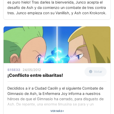
es puro hielo! Tras darles la bienvenida, Junco acepta el
desafío de Ash y da comienzo un combate de tres contra
tres. Junco empieza con su Vanillish, y Ash con Krokorok.
S15E32
24/05/2012
Votar
¡Conflicto entre sibaritas!
Decididos a ir a Ciudad Caolín y el siguiente Combate de
Gimnasio de Ash, la Enfermera Joy informa a nuestros
héroes de que el Gimnasio ha cerrado, para disgusto de
Ash. De repente, una enorme limusina se para y un
hombre elegantemente vestido sale de ella y pregunta a
VER MÁS