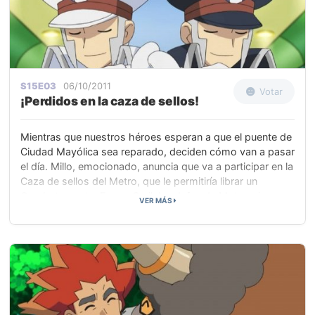
de Ash era vencer a todos los Pokémon de Camila sólo
con Palpitoad. Tras pedir un tiempo muerto, Ash nos
sorprende volviendo con Snivy, pero es derrotado de
nuevo por Emolga.
S15E03
06/10/2011
Votar
¡Perdidos en la caza de sellos!
Mientras que nuestros héroes esperan a que el puente de
Ciudad Mayólica sea reparado, deciden cómo van a pasar
el día. Millo, emocionado, anuncia que va a participar en la
Caza de sellos del Metro, que le permitiría librar un
Combate contra Fero o Caril, los Jefes de Metro, si
VER MÁS
consigue obtener 60 sellos Pokémon hasta las cuatro de
la tarde.