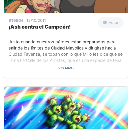
S15E04
13/10/2011
Votar
¡Ash contra el Campeón!
Justo cuando nuestros héroes están preparados para
salir de los límites de Ciudad Mayólica y dirigirse hacia
Ciudad Fayenza, se topan con lo que Millo les dice que se
llama La Calle de los Artistas, que es una especie de feria
callejera para bailarines y músicos. Es allí donde ven al
VER MÁS
rival de Ash, Trip, que les dice que está buscando nada
menos que a Mirto, el Campeón de la región de Teselia.
Cuando Trip era solo un niño, Mirto le aconsejó trabajar
duro y hacerse fuerte como Entrenador para así, algún día
librar un combate.