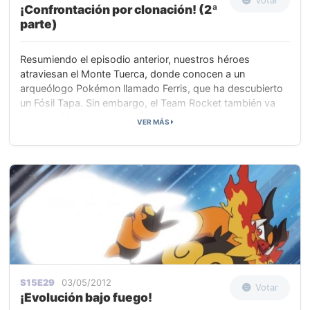
¡Confrontación por clonación! (2ª
parte)
Resumiendo el episodio anterior, nuestros héroes
atraviesan el Monte Tuerca, donde conocen a un
arqueólogo Pokémon llamado Ferris, que ha descubierto
un Fósil Tapa. Sin embargo, el Team Rocket también va
tras ese fósil y consigue robarlo y clonar el antiguo y
VER MÁS
extinto Pokémon Tirtouga. Pero, cuando Tirtouga huye en
un estado de miedo y confusión, nuestros héroes corren
en su busca.
S15E29
03/05/2012
Votar
¡Evolución bajo fuego!