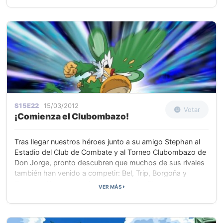
Loza y tocar la Campana de los Deseos. La leyenda dice
que el que haga sonar la campana, verá cumplidos sus
deseos.
S15E22
15/03/2012
Votar
¡Comienza el Clubombazo!
Tras llegar nuestros héroes junto a su amigo Stephan al
Estadio del Club de Combate y al Torneo Clubombazo de
Don Jorge, pronto descubren que muchos de sus rivales
también han venido a competir: Bel, Trip, Borgoña y
Georgia. Al comenzar la primera ronda, Stephan se
VER MÁS
enfrenta a Edmundo. El Seismitoad de Edmundo es
verdaderamente temible, pero el Sawk de Stephan es
abrumador. Stephan gana y pasa a la segunda ronda.