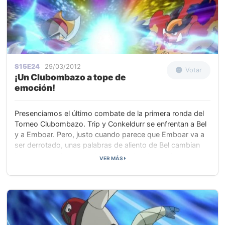
S15E24
29/03/2012
Votar
¡Un Clubombazo a tope de
emoción!
Presenciamos el último combate de la primera ronda del
Torneo Clubombazo. Trip y Conkeldurr se enfrentan a Bel
y a Emboar. Pero, justo cuando parece que Emboar va a
ser derrotado, unas palabras de aliento de Bel cambian
las cosas, y ella pasa a las semifinales. Los ocho
VER MÁS
Entrenadores que se enfrentarán en los cuatro combates
de las semifinales son Stephan contra Millo, Betty contra
Ash, Georgia contra Bel, e Iris contra Montgomery.