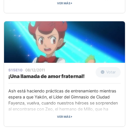
Combate de Gimnasio, así que Ash le comunica a Yakón
VER MÁS
que estará en el Centro Pokémon y que le avise cuando
esté disponible.
S15E10
08/12/2011
Votar
¡Una llamada de amor fraternal!
Ash está haciendo prácticas de entrenamiento mientras
espera a que Yakón, el Líder del Gimnasio de Ciudad
Fayenza, vuelva, cuando nuestros héroes se sorprenden
al encontrarse con Zeo, el hermano de Millo, que ha
venido a desafiarle a un combate. Millo accede, pero,
VER MÁS
cuando Zeo y su Pansear pierden contra Millo y Pansage,
Zeo, enfadado, culpa de la derrota a Pansear que, furioso,