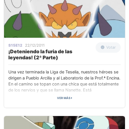
S15E12
22/12/2011
Votar
¡Deteniendo la furia de las
leyendas! (2ª Parte)
Una vez terminada la Liga de Teselia, nuestros héroes se
dirigen a Pueblo Arcilla y al Laboratorio de la Prof.ª Encina.
En el camino se topan con una chica que está totalmente
de los nervios y que se llama Nanette. Está
completamente aterrorizada porque tiene que cruzar un
VER MÁS
puente que considera inseguro debido a los muchos
golpes que le ha aporreado.