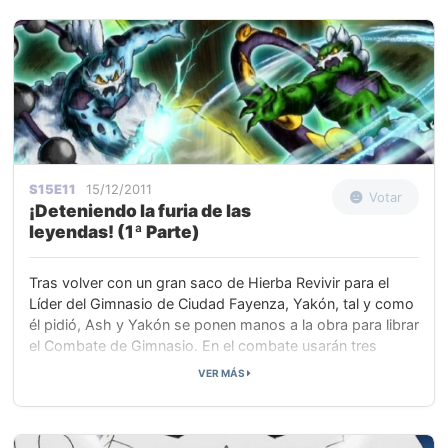
sale huyendo.
S15E11
15/12/2011
Votar
¡Deteniendo la furia de las
leyendas! (1ª Parte)
Tras volver con un gran saco de Hierba Revivir para el
Líder del Gimnasio de Ciudad Fayenza, Yakón, tal y como
él pidió, Ash y Yakón se ponen manos a la obra para librar
el Combate de Gimnasio. En el combate usarán tres
Pokémon cada uno y Yakón comienza utilizando a su
VER MÁS
potente Krokorok. Ash elige a Oshawott y comienza el
combate.