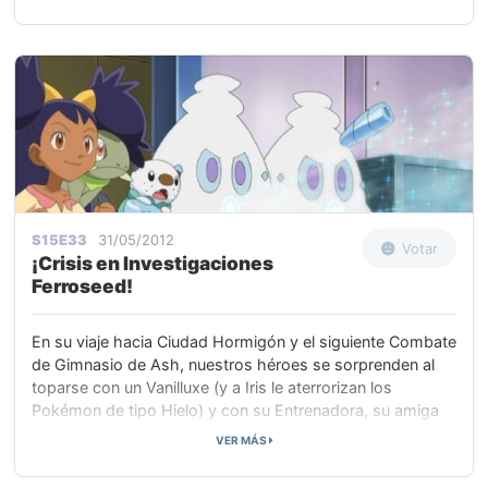
Ash por Millo. Millo y el resto de nuestros héroes son
metidos dentro de la limusina y se los llevan.
S15E33
31/05/2012
Votar
¡Crisis en Investigaciones
Ferroseed!
En su viaje hacia Ciudad Hormigón y el siguiente Combate
de Gimnasio de Ash, nuestros héroes se sorprenden al
toparse con un Vanilluxe (y a Iris le aterrorizan los
Pokémon de tipo Hielo) y con su Entrenadora, su amiga
Georgia. Esta les dice que va de camino al laboratorio de
VER MÁS
Investigaciones Ferroseed, dirigido por el Profesor
Malveaux, para conseguir un musgo que cultivan allí y que