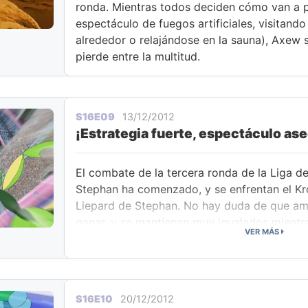
ronda. Mientras todos deciden cómo van a p
espectáculo de fuegos artificiales, visitand
alrededor o relajándose en la sauna), Axew s
pierde entre la multitud.
S16E09
13/12/2012
¡Estrategia fuerte, espectáculo as
El combate de la tercera ronda de la Liga de
Stephan ha comenzado, y se enfrentan el Kr
Liepard de Stephan. No hay duda de que am
ganar, y se mantienen muy igualados mientra
VER MÁS
un poderoso movimiento tras otro. Pero Kro
consigue la victoria, por lo que Stephan sac
Zebstrika. Krookodile ha sufrido un tremendo
por Palpitoad, que es de tipo Agua y Tierra, 
S16E10
20/12/2012
óptimos movimientos de Zebstrika, Nitrocarg