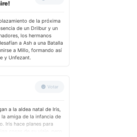
ire!
plazamiento de la próxima
esencia de un Drilbur y un
enadores, los hermanos
esafían a Ash a una Batalla
irse a Millo, formando así
ge y Unfezant.
Votar
n a la aldea natal de Iris,
la amiga de la infancia de
o. Iris hace planes para
iga cosas de su viaje, pero