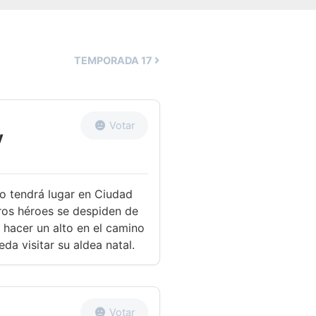
TEMPORADA
17
Votar
y
ño tendrá lugar en Ciudad
tros héroes se despiden de
e hacer un alto en el camino
da visitar su aldea natal.
Votar