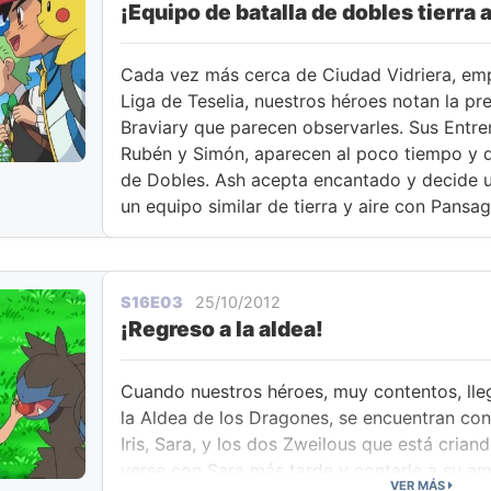
¡Equipo de batalla de dobles tierra a
Cada vez más cerca de Ciudad Vidriera, em
Liga de Teselia, nuestros héroes notan la pr
Braviary que parecen observarles. Sus Entr
Rubén y Simón, aparecen al poco tiempo y d
de Dobles. Ash acepta encantado y decide un
un equipo similar de tierra y aire con Pansa
S16E03
25/10/2012
¡Regreso a la aldea!
Cuando nuestros héroes, muy contentos, llega
la Aldea de los Dragones, se encuentran con 
Iris, Sara, y los dos Zweilous que está criand
verse con Sara más tarde y contarle a su am
VER MÁS