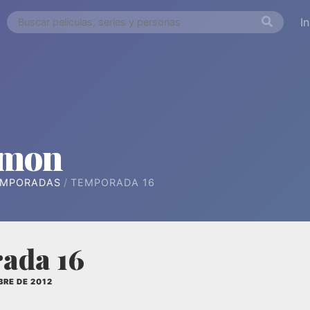
I
émon
EMPORADAS
TEMPORADA 16
ada 16
BRE DE 2012