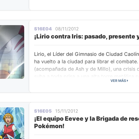
primero tiene que visitar a la Anciana de la
cálida bienvenida a Iris y, tras un rápido ex
cuidado muy bien de Axew. Otros aldeanos qu
Pokémon de Iris y ella pide a Dragonite que
S16E04
08/11/2012
exclamaciones ante su impresionante captur
¡Lirio contra Iris: pasado, presente 
empieza a pelear contra un Haxorus cercano.
unas cuantas palabras suaves de la Anciana 
Lirio, el Líder del Gimnasio de Ciudad Caolín,
ha vuelto a la ciudad para librar el combate.
(acompañada de Ash y de Millo), una crisis 
suba a toda prisa a una alta torre metálica p
VER MÁS
soledad. Aunque su retiro no dura mucho t
enseguida llega a la escena y le ordena que
Iris que no volverá a hacerlo nunca más. Al p
Maestra Dragón ya tuvo en el pasado alguna 
S16E05
15/11/2012
¡El equipo Eevee y la Brigada de re
Pokémon!