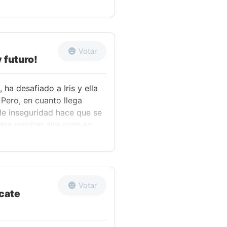
 Aldea. La Anciana da una
amen, declara que ha
ieren ver el resto de los
 salga. Todo el mundo lanza
a, hasta que Dragonite
Votar
y futuro!
 Pero, para su sorpresa,
los calman a los dos.
 ha desafiado a Iris y ella
 Pero, en cuanto llega
de inseguridad hace que se
ara respirar aire puro en
iempo. La Agente Mara
 baje, haciéndole prometer a
arecer, la aspirante a
experiencia similar aquí.
Votar
scate