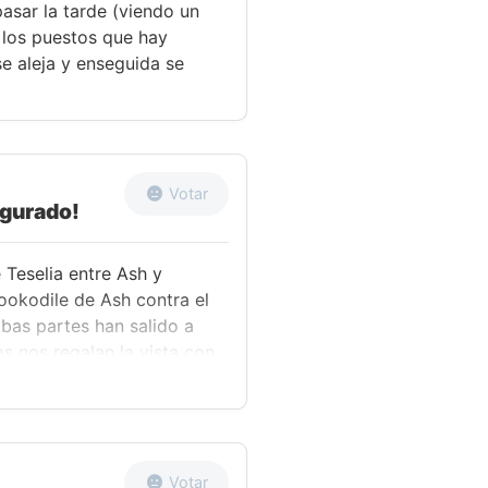
asar la tarde (viendo un
o los puestos que hay
e aleja y enseguida se
Votar
egurado!
 Teselia entre Ash y
ookodile de Ash contra el
bas partes han salido a
s nos regalan la vista con
okodile a duras penas
a a su increíblemente veloz
 daño, y Ash lo sustituye
para contrarrestar los
a y Rayo. Gracias a las
Votar