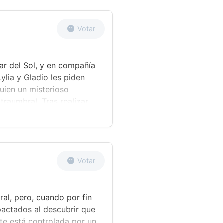
 y Silvally derrotan al
uando los hermanos se
 de nuevo intenta
Votar
 ayuden. Y, cuando Lylia
nde...
ar del Sol, y en compañía
Lylia y Gladio les piden
uien un misterioso
traumbral. Tras realizar
n ritual, el pequeño
 uno de los Pokémon
alumnos de la Escuela
on la ayuda de un nuevo
y lo atraviesa con todos
Votar
al, pero, cuando por fin
actados al descubrir que
te está controlada por un