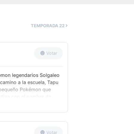
TEMPORADA
22
Votar
émon legendarios Solgaleo
 camino a la escuela, Tapu
 y pequeño Pokémon que
autiza con el nombre de
cuidar de él. Esto atrae la
identa de la Fundación
 Nebulilla y se ofrecen a
ocido, pero Ash tiene la
 que de momento la
Votar