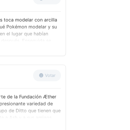
s toca modelar con arcilla
 qué Pokémon modelar y su
en el lugar que habían
a después. Enseguida se
porte para llevarlos hasta
an pensando. Mientras
r a Nebulilla. Lo consiguen,
 al trío..., y Nebulilla
ikachu los lugares en los
Votar
eda muy claro: ¡y es que
arte de la Fundación Æther
mpresionante variedad de
upo de Ditto que tienen que
ta a Ash y a sus amigos
as Samina está ocupada al