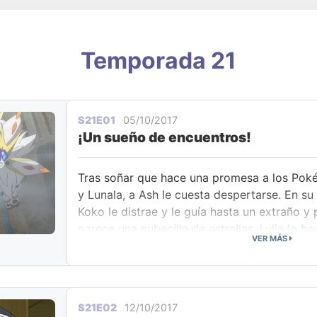
Temporada 21
S21E01
05/10/2017
¡Un sueño de encuentros!
Tras soñar que hace una promesa a los Pok
y Lunala, a Ash le cuesta despertarse. En su
Koko le distrae y le guía hasta un extraño
parece una nubecilla de estrellas. Lylia lo b
VER MÁS
Nebulilla, y Ash recuerda el sueño. Prometió 
atención de la madre de Lylia, Samina, pres
Æther. Ella y sus colegas vienen a conocer a
cuidar y a investigar a este Pokémon descon
S21E02
12/10/2017
firme intención de cumplir su promesa, así