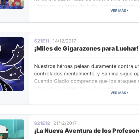
Ultraente, es tarea de Lylia, Ash y sus amig
VER MÁS
se ponen en acción, pero también lo hacen
que también están bajo el control del Ultrae
valor, trata de contactar con Clefable, inten
bien que lo pasaron juntas en el pasado. Su 
S21E11
14/12/2017
fruto, y Clefable se libra del control del Ultr
¡Miles de Gigarazones para Luchar!
montado a lomos de Solgaleo, Ash continúa
del Ultraente.
Nuestros héroes pelean duramente contra 
controlados mentalmente, y Samina sigue op
Cuando Gladio comprende que los ataques n
Ultraente sea derrotado, Ash sugiere que l
VER MÁS
sus movimientosm Z. Pero al final, Gladio y
mientras Ash y Pikachu usan un poderoso m
Gigarrayo Fulminante. Esto, por fin, derrota a
Lylia a su madre que despierte, Samina, por 
S21E12
21/12/2017
Tras volver viajando por el Ultraumbral, nue
¡La Nueva Aventura de los Profesor
reúnen con el Profesor Kukui y la Profesora