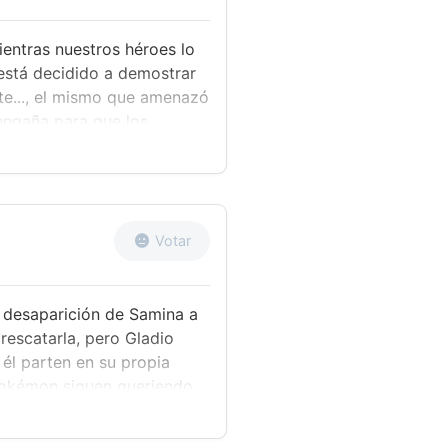
ientras nuestros héroes lo
 está decidido a demostrar
te..., el mismo que amenazó
 engaña para que los
ión en el Paraíso Æther.
 llegan justo cuando
una crisálida, a la vez que
aente conocido como
ina se abalanza delante de
Votar
 través del umbral.
a desaparición de Samina a
rescatarla, pero Gladio
y él parten en su propia
 Pokémon siguen queriendo
ta hacia el Altar del Sol en
r, Gladio y Lylia se topan