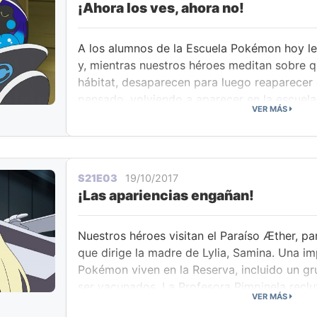
¡Ahora los ves, ahora no!
identidad de Nebulilla es todo un misterio.
A los alumnos de la Escuela Pokémon hoy le
y, mientras nuestros héroes meditan sobre
hábitat, desaparecen para luego reaparecer 
pensado, volviendo a aparecer en la escuel
VER MÁS
percatan de que Nebulilla ha usado Teletrans
los lugares y los Pokémon en los que estab
tanto, el Team Rocket está decidido a atrapa
pero, gracias a Teletransporte, Bewear se lleva
S21E03
19/10/2017
vuelve con Ash él solito. Tras visitar Ash y P
¡Las apariencias engañan!
que antes habían estado los demás, algo qu
Nebulilla está madurando!
Nuestros héroes visitan el Paraíso Æther, p
que dirige la madre de Lylia, Samina. Una i
Pokémon viven en la Reserva, incluido un gr
ser vacunados. La Profesora Pimpinela reclu
VER MÁS
para que le ayuden con las vacunas, mientr