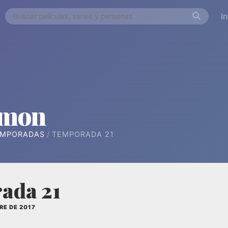
I
émon
EMPORADAS
TEMPORADA 21
ada 21
RE DE 2017