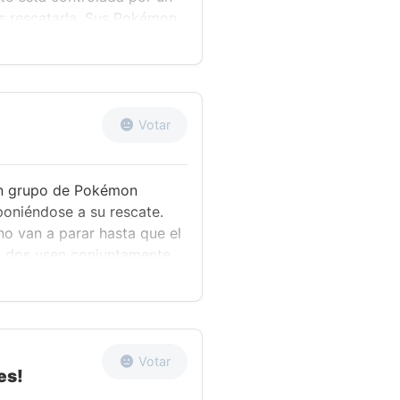
os rescatarla. Sus Pokémon
 los Pokémon de Samina,
nte. Lylia, armándose de
tando hacerle recordar lo
calmada insistencia da su
aente. Mientras tanto,
Votar
 la búsqueda de Samina y
un grupo de Pokémon
oniéndose a su rescate.
o van a parar hasta que el
os dos usen conjuntamente
 sus Pokémon los distraen
ovimiento Z nuevo.
l Ultraente y tras suplicar
fin vuelve a ser ella misma.
stros héroes y Samina se
Votar
es!
 Pimpinela y Samina,