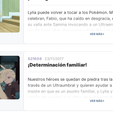
Lylia puede volver a tocar a los Pokémon. M
celebran, Fabio, que ha caído en desgracia,
su valía ante Samina invocando a un Ultraen
a Lylia hace años. Secuestra a Nebullia y lo
VER MÁS
teletransporte a su laboratorio de investigac
Ash, Gladio, Lylia y Samina van tras Fabio y
Nebullia entra en pánico al transformarse en 
comienza a abrirse un Ultraumbral. El Ultr
S21E08
23/11/2017
Parásito emerge y ataca a Lylia..., pero Sam
¡Determinación familiar!
su hija, y Parásito la envuelve y se la lleva a
Nuestros héroes se quedan de piedra tras l
través de un Ultraumbral y quieren ayudar a 
insiste en que es un asunto familiar, y Lylia 
misión de rescate. Los niños de la Escuela
VER MÁS
ayudar, por lo que el Kahuna Kaudan los orien
la isla de Poni. Mientras tanto, cerca del alta