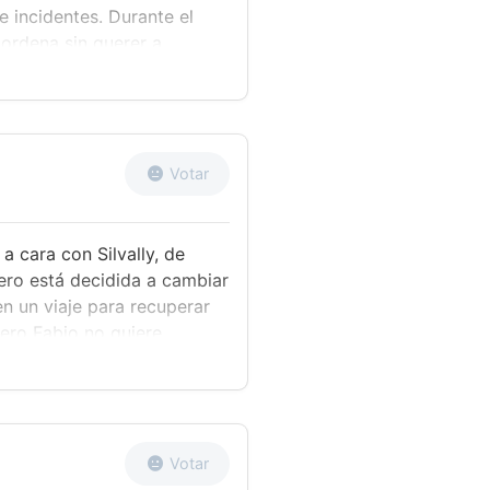
e incidentes. Durante el
ordena sin querer a
alón, y el Munchlax de la
que habían preparado. De
 sueño, se pone a hablar
s sobre su familia. Al día
damente a Lylia para hacerle
Votar
isterioso Silvally, le da un
vo incapaz de tocar
a cara con Silvally, de
ero está decidida a cambiar
n un viaje para recuperar
ero Fabio no quiere
 creación de Silvally.
ará su pasado, Fabio la
vally la rescata y, cuando
vó en el pasado, su miedo a
Votar