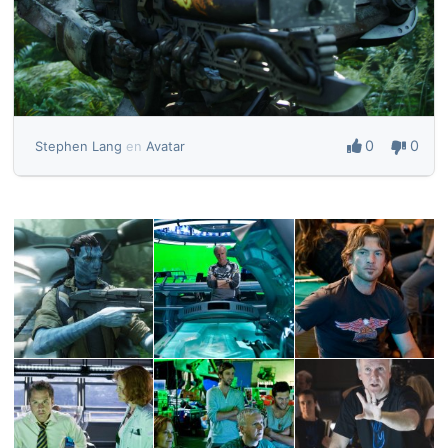
0
0
Stephen Lang
en
Avatar