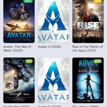
100%
49%
Avatar: The Way of
Avatar 4 (2026)
Rise of the Planet of
Water (2022)
the Apes (2011)
71%
64%
Pacific Rim (2013)
Avatar 5 (2028)
The Abyss (1989)