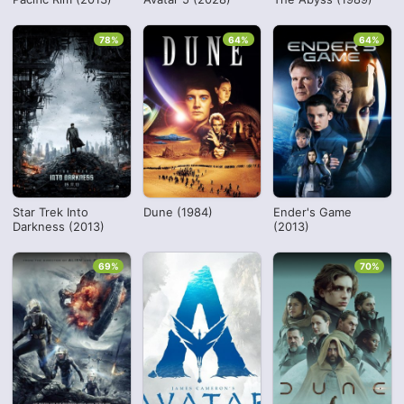
78%
64%
64%
Star Trek Into
Dune (1984)
Ender's Game
Darkness (2013)
(2013)
69%
70%