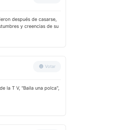
ieron después de casarse,
stumbres y creencias de su
Votar
e la T V, "Baila una polca",