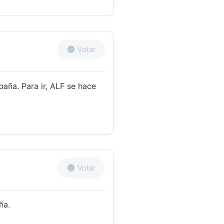
Votar
aña. Para ir, ALF se hace
Votar
ña.