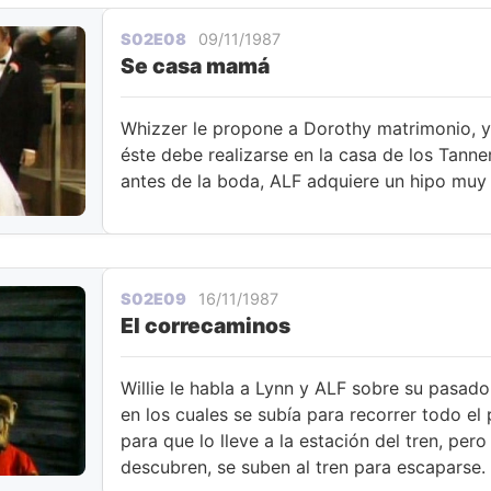
S02E08
09/11/1987
Se casa mamá
Whizzer le propone a Dorothy matrimonio, y 
éste debe realizarse en la casa de los Tann
antes de la boda, ALF adquiere un hipo muy 
S02E09
16/11/1987
El correcaminos
Willie le habla a Lynn y ALF sobre su pasad
en los cuales se subía para recorrer todo el 
para que lo lleve a la estación del tren, per
descubren, se suben al tren para escaparse.