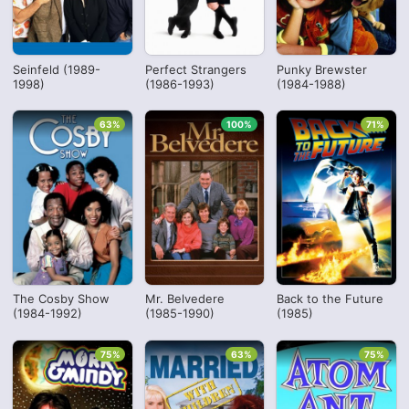
Seinfeld (1989-
Perfect Strangers
Punky Brewster
1998)
(1986-1993)
(1984-1988)
63%
100%
71%
The Cosby Show
Mr. Belvedere
Back to the Future
(1984-1992)
(1985-1990)
(1985)
75%
63%
75%