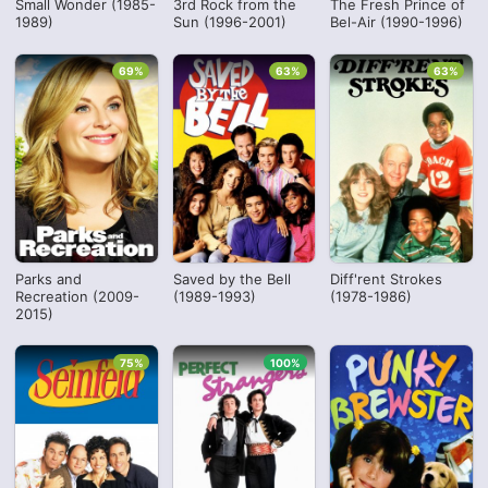
Small Wonder (1985-
3rd Rock from the
The Fresh Prince of
1989)
Sun (1996-2001)
Bel-Air (1990-1996)
69%
63%
63%
Parks and
Saved by the Bell
Diff'rent Strokes
Recreation (2009-
(1989-1993)
(1978-1986)
2015)
75%
100%