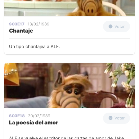
S03E17
13/02/1989
Votar
Chantaje
Un tipo chantajea a ALF.
S03E18
20/02/1989
Votar
La poesía del amor
ALF se vuelve el escritor de las cartas de amor de Jake.