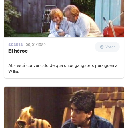
S03E13
09/01/1989
Votar
El héroe
ALF está convencido de que unos gangsters persiguen a
Willie.