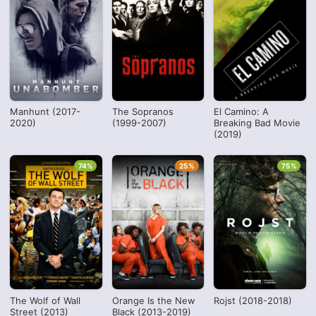
Manhunt (2017-
The Sopranos
El Camino: A
2020)
(1999-2007)
Breaking Bad Movie
(2019)
74%
25%
75%
The Wolf of Wall
Orange Is the New
Rojst (2018-2018)
Street (2013)
Black (2013-2019)