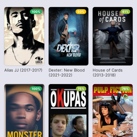
100%
50%
61%
Alias JJ (2017-2017)
Dexter: New Blood
House of Cards
(2021-2022)
(2013-2018)
100%
75%
76%