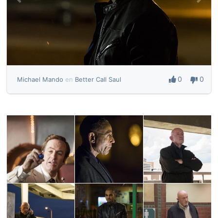
0
0
Michael Mando
en
Better Call Saul