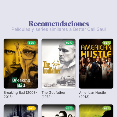
Recomendaciones
Películas y series similares a Better Call Saul
82%
83%
66%
Breaking Bad (2008-
The Godfather
American Hustle
2013)
(1972)
(2013)
56%
83%
63%