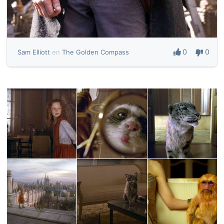
0
0
Sam Elliott
en
The Golden Compass