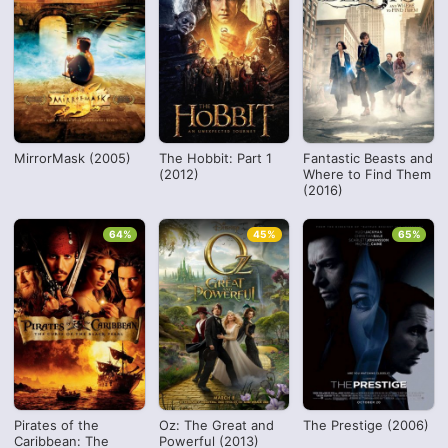
MirrorMask (2005)
The Hobbit: Part 1
Fantastic Beasts and
(2012)
Where to Find Them
(2016)
64%
45%
65%
Pirates of the
Oz: The Great and
The Prestige (2006)
Caribbean: The
Powerful (2013)