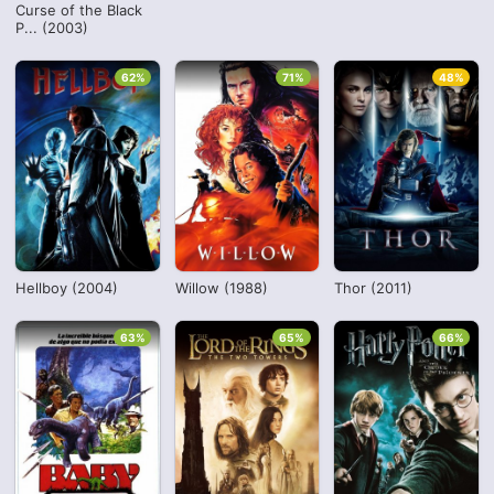
Curse of the Black
P... (2003)
62%
71%
48%
Hellboy (2004)
Willow (1988)
Thor (2011)
63%
65%
66%