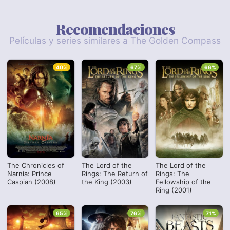
Recomendaciones
Películas y series similares a The Golden Compass
40%
67%
66%
The Chronicles of
The Lord of the
The Lord of the
Narnia: Prince
Rings: The Return of
Rings: The
Caspian (2008)
the King (2003)
Fellowship of the
Ring (2001)
65%
76%
71%