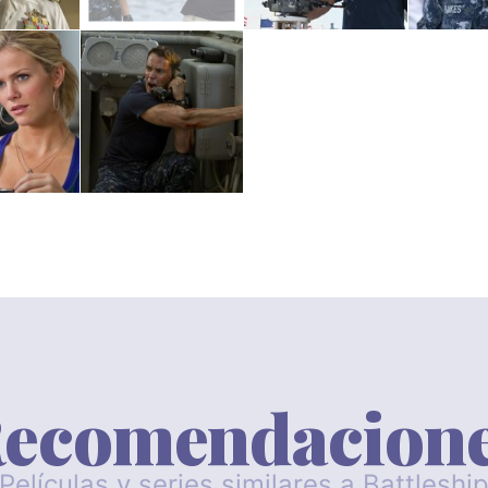
ecomendacion
Películas y series similares a Battleshi