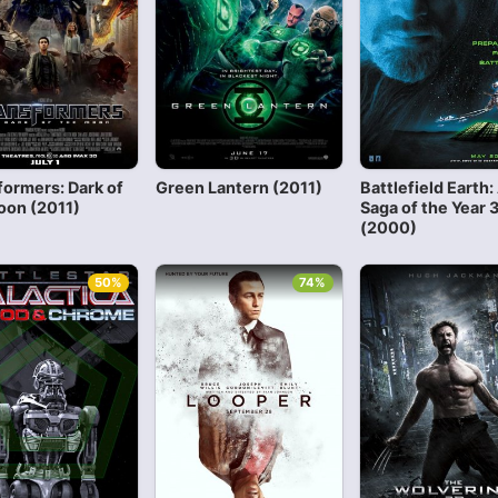
formers: Dark of
Green Lantern (2011)
Battlefield Earth:
oon (2011)
Saga of the Year
(2000)
50%
74%