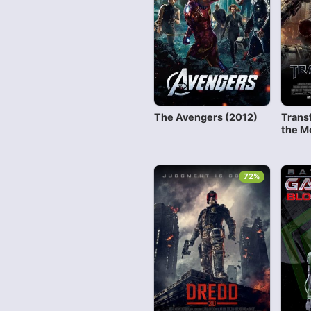
The Avengers (2012)
Trans
the M
72%