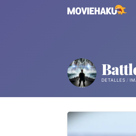
Battl
DETALLES
IM