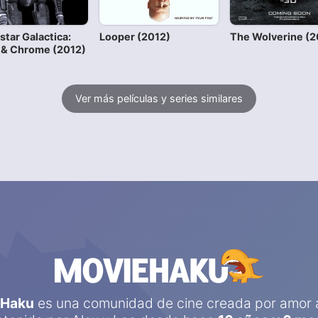
star Galactica:
Looper (2012)
The Wolverine (2
 & Chrome (2012)
Ver más películas y series similares
eHaku
es una comunidad de cine creada por amor a