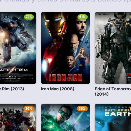
71%
61%
c Rim (2013)
Iron Man (2008)
Edge of Tomorro
(2014)
36%
36%