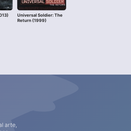
013)
Universal Soldier: The
Return (1999)
l arte,