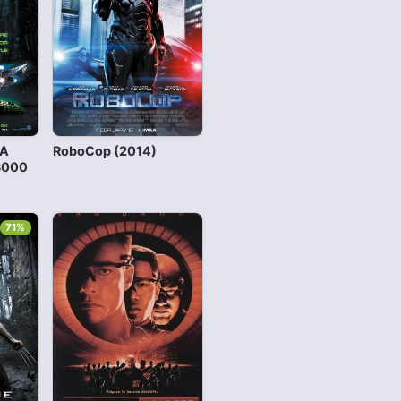
 A
RoboCop (2014)
 3000
71%