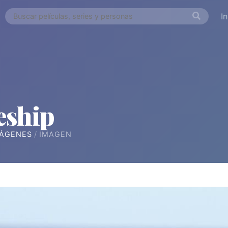
I
eship
ÁGENES
IMAGEN