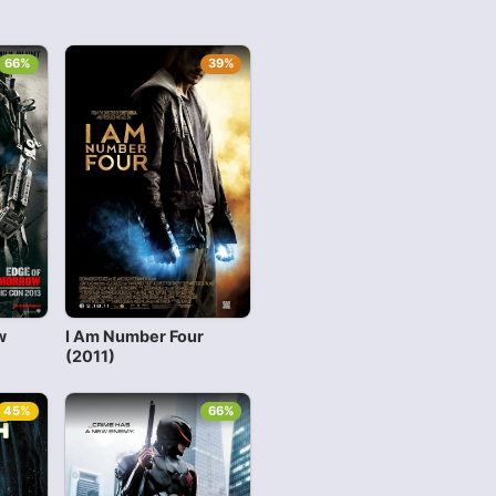
66%
39%
w
I Am Number Four
(2011)
45%
66%